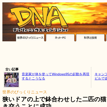
古い記事
音楽家が体を使ってWindows95の起動を再現
キャン
するとこうなる
ビルで
世界のびっくりニュース
狭いドアの上で鉢合わせした二匹の猫
き交うことに成功