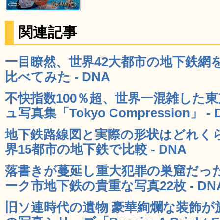
関連記事
一目瞭然、世界42大都市の地下鉄網
比べてみた - DNA
不快指数100％超、世界一混雑した
ュ写真集「Tokyo Compression」 - 
地下鉄路線図と実際の形状はどれく
界15都市の地下鉄で比較 - DNA
落書きが蔓延し重大犯罪の巣窟だった
ーク市地下鉄の貴重な写真22枚 - DN
旧ソ連時代の遺物 豪華絢爛な装飾が