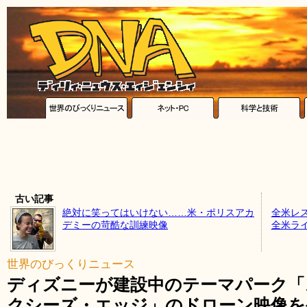
古い記事
絶対に笑ってはいけない……米・ポリスアカ
全米レ
デミーの苛酷な訓練映像
全米ラ
世界のびっくりニュース
ディズニーが建設中のテーマパーク「
クシーズ・エッジ」のドローン映像を