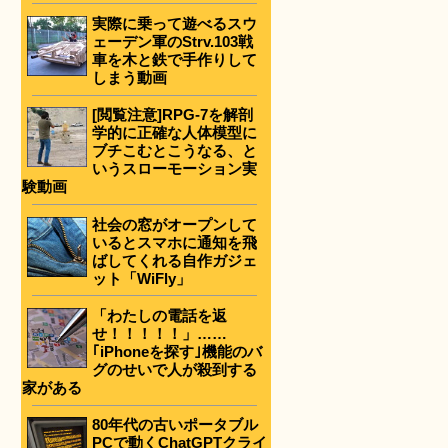
実際に乗って遊べるスウ
ェーデン軍のStrv.103戦
車を木と鉄で手作りして
しまう動画
[閲覧注意]RPG-7を解剖
学的に正確な人体模型に
ブチこむとこうなる、と
いうスローモーション実
験動画
社会の窓がオープンして
いるとスマホに通知を飛
ばしてくれる自作ガジェ
ット「WiFly」
「わたしの電話を返
せ！！！！！」……
｢iPhoneを探す｣機能のバ
グのせいで人が殺到する
家がある
80年代の古いポータブル
PCで動くChatGPTクライ