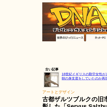
古い記事
18世紀イギリスの勤労女性が
朝の身支度をしていたのか再
アートとデザイン
古都ザルツブルクの旧
影した「Servus Salzb