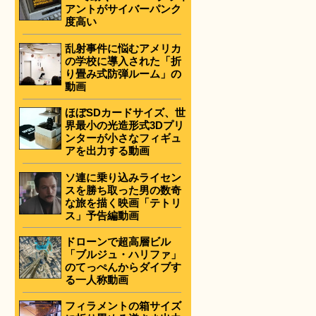
アントがサイバーパンク
度高い
乱射事件に悩むアメリカ
の学校に導入された「折
り畳み式防弾ルーム」の
動画
ほぼSDカードサイズ、世
界最小の光造形式3Dプリ
ンターが小さなフィギュ
アを出力する動画
ソ連に乗り込みライセン
スを勝ち取った男の数奇
な旅を描く映画「テトリ
ス」予告編動画
ドローンで超高層ビル
「ブルジュ・ハリファ」
のてっぺんからダイブす
る一人称動画
フィラメントの箱サイズ