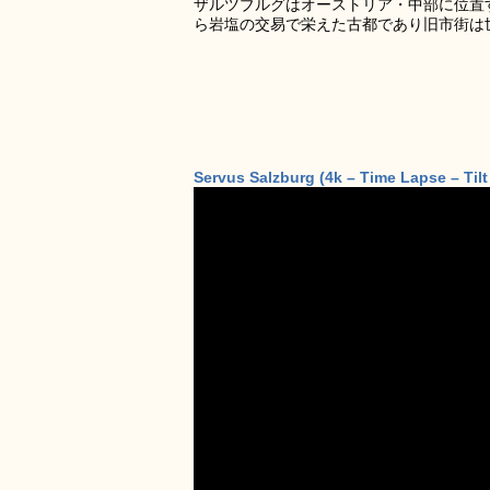
ザルツブルグはオーストリア・中部に位置
ら岩塩の交易で栄えた古都であり旧市街は
Servus Salzburg (4k – Time Lapse – Tilt