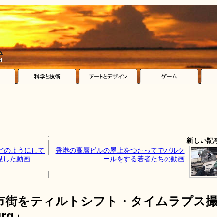
新しい記
どのようにして
香港の高層ビルの屋上をつたってでパルク
現した動画
ールをする若者たちの動画
市街をティルトシフト・タイムラプス
urg」