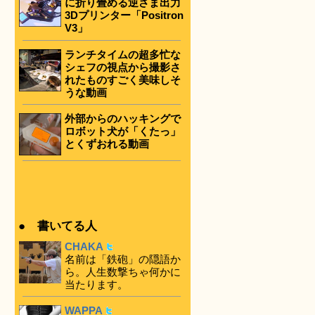
に折り畳める逆さま出力
3Dプリンター「Positron
V3」
ランチタイムの超多忙な
シェフの視点から撮影さ
れたものすごく美味しそ
うな動画
外部からのハッキングで
ロボット犬が「くたっ」
とくずおれる動画
● 書いてる人
CHAKA
名前は「鉄砲」の隠語か
ら。人生数撃ちゃ何かに
当たります。
WAPPA