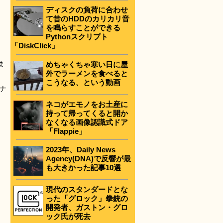
ディスクの負荷に合わせ
て昔のHDDのカリカリ音
を鳴らすことができる
Pythonスクリプト
「DiskClick」
ま
めちゃくちゃ寒い日に屋
外でラーメンを食べると
こうなる、という動画
ナ
ネコがエモノをお土産に
持って帰ってくると開か
なくなる画像認識式ドア
「Flappie」
2023年、Daily News
Agency(DNA)で反響が最
も大きかった記事10選
現代のスタンダードとな
った「グロック」拳銃の
開発者、ガストン・グロ
ック氏が死去