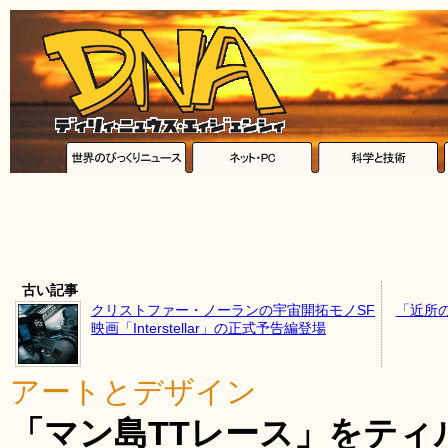
古い記事
クリストファー・ノーランの宇宙開拓モノSF
「近所
映画「Interstellar」の正式予告編登場
アートとデザイン
「マン島TTレース」をティ