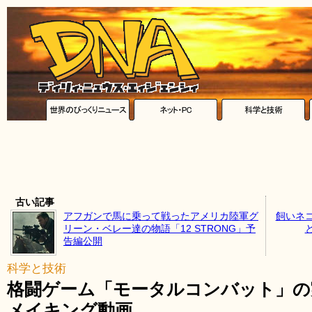
古い記事
アフガンで馬に乗って戦ったアメリカ陸軍グ
飼いネ
リーン・ベレー達の物語「12 STRONG」予
告編公開
科学と技術
格闘ゲーム「モータルコンバット」の
メイキング動画