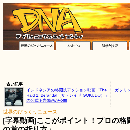
古い記事
インドネシアの格闘技アクション映画「The
ガソリ
Raid 2: Berandal（ザ・レイド GOKUDO）」
の公式予告動画が公開
世界のびっくりニュース
[字幕動画]ここがポイント！プロの
の首の折り方」