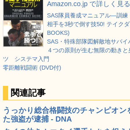
Amazon.co.jp で詳しく見
SAS隊員養成マニュアル―訓
相手を3秒で倒す技50! テイクダウン
BOOKS)
SAS・特殊部隊図解敵地サバイ
４つの原則が生む無限の動きと
ツ システマ入門
零距離戦闘術 (DVD付)
関連記事
うっかり総合格闘技のチャンピオン
た強盗が逮捕 - DNA