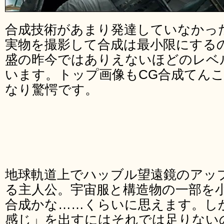
合成技術があまり発達していなかっ
実物を撮影して合成は最小限にする
盛の昨今ではありえないほどのレベ
います。トップ画像もCG合成てん
なり驚愕です。
地球軌道上でハッブル望遠鏡のアッ
る主人公。宇宙服と構造物の一部を
合成かな……くらいに思えます。し
感じ」を出すにはそれでは足りない