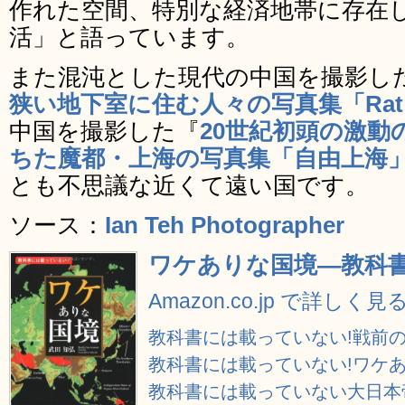
作れた空間、特別な経済地帯に存在
活」と語っています。
また混沌とした現代の中国を撮影し
狭い地下室に住む人々の写真集「Rat T
中国を撮影した『
20世紀初頭の激動
ちた魔都・上海の写真集「自由上海
とも不思議な近くて遠い国です。
ソース：
Ian Teh Photographer
ワケありな国境―教科書
Amazon.co.jp で詳しく見
教科書には載っていない!戦前
教科書には載っていない!ワケ
教科書には載っていない大日本