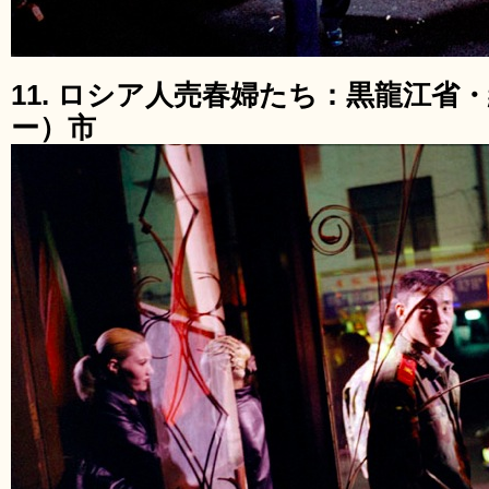
11. ロシア人売春婦たち：黒龍江省
ー）市