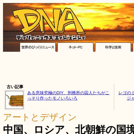
古い記事
ある意味究極のDIY、刑務所の囚人たちがこ
レゴの
っそり作ったモノいろいろ
ジ
アートとデザイン
中国、ロシア、北朝鮮の国