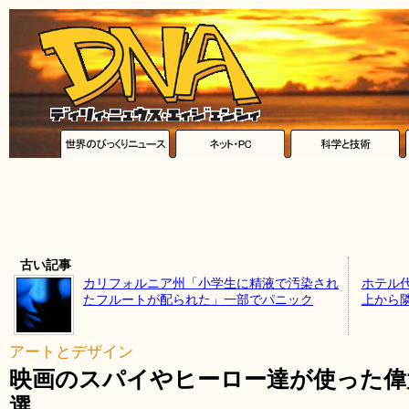
古い記事
カリフォルニア州「小学生に精液で汚染され
ホテル
たフルートが配られた」一部でパニック
上から
アートとデザイン
映画のスパイやヒーロー達が使った偉
選