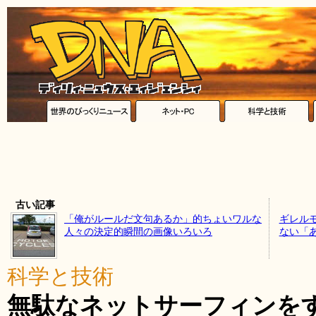
古い記事
「俺がルールだ文句あるか」的ちょいワルな
ギレル
人々の決定的瞬間の画像いろいろ
ない「
科学と技術
無駄なネットサーフィンを