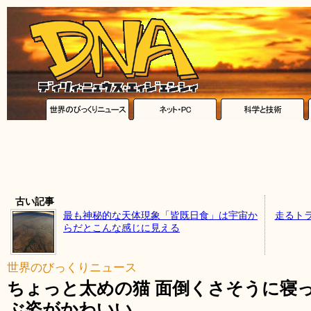
古い記事
最も神秘的な天体現象「皆既日食」は宇宙か
走るト
らだとこんな感じに見える
世界のびっくりニュース
ちょっと太めの猫 面倒くさそうに寝
ぶ姿がかわいい