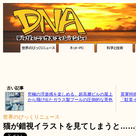
古い記事
究極の浮遊感を楽しめる、超高層ビルの屋上
英軍特
から飛び出たガラス製プールの圧倒的な景色
「駐英
世界のびっくりニュース
猫が錯視イラストを見てしまうと……