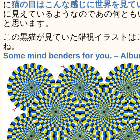
に
猫の目はこんな感じに世界を見て
に見えているようなのであの何とも
と思います。
この黒猫が見ていた錯視イラストは
ね。
Some mind benders for you. – Alb