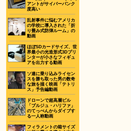
アントがサイバーパンク
度高い
乱射事件に悩むアメリカ
の学校に導入された「折
り畳み式防弾ルーム」の
動画
ほぼSDカードサイズ、世
界最小の光造形式3Dプリ
ンターが小さなフィギュ
アを出力する動画
ソ連に乗り込みライセン
スを勝ち取った男の数奇
な旅を描く映画「テトリ
ス」予告編動画
ドローンで超高層ビル
「ブルジュ・ハリファ」
のてっぺんからダイブす
る一人称動画
フィラメントの箱サイズ