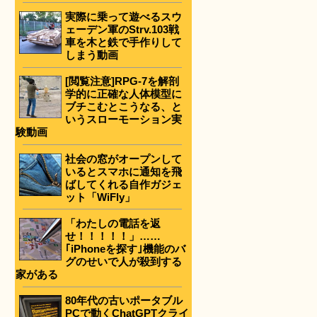
実際に乗って遊べるスウ
ェーデン軍のStrv.103戦
車を木と鉄で手作りして
しまう動画
[閲覧注意]RPG-7を解剖
学的に正確な人体模型に
ブチこむとこうなる、と
いうスローモーション実
験動画
社会の窓がオープンして
いるとスマホに通知を飛
ばしてくれる自作ガジェ
ット「WiFly」
「わたしの電話を返
せ！！！！！」……
｢iPhoneを探す｣機能のバ
グのせいで人が殺到する
家がある
80年代の古いポータブル
PCで動くChatGPTクライ