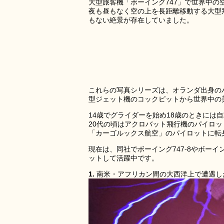
大型旅客機「ボーイング747」で世界中
夜も昼もなく空の上を長距離移動する大型
もない絶景が存在していました。
これらの写真シリーズは、オランダ出身の
型ジェット機のコックピットから世界中の
14歳でグライダーを始め18歳のときには自動
20代の頃はアクロバット飛行機のパイロ
「カーゴルックス航空」のパイロットに転
現在は、同社でボーイング747-8やボーイン
ットして活躍中です。
1.
南米・アフリカン間の大西洋上で遭遇し