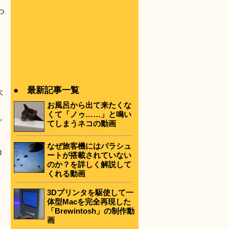
。
つ
● 最新記事一覧
大
お風呂から出て来たくな
くて「ノゥ……」と鳴い
氏。
てしまうネコの動画
なぜ旅客機にはパラシュ
ロ
ートが搭載されていない
のか？を詳しく解説して
くれる動画
3Dプリンタを駆使して一
体型Macを完全再現した
「Brewintosh」の制作動
画