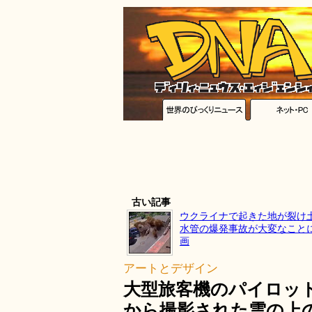
古い記事
ウクライナで起きた地が裂け
水管の爆発事故が大変なこと
画
アートとデザイン
大型旅客機のパイロッ
から撮影された雲の上