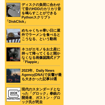
ディスクの負荷に合わせ
て昔のHDDのカリカリ音
を鳴らすことができる
Pythonスクリプト
「DiskClick」
めちゃくちゃ寒い日に屋
外でラーメンを食べると
こうなる、という動画
ネコがエモノをお土産に
持って帰ってくると開か
なくなる画像認識式ドア
「Flappie」
2023年、Daily News
Agency(DNA)で反響が最
も大きかった記事10選
現代のスタンダードとな
った「グロック」拳銃の
開発者、ガストン・グロ
ック氏が死去