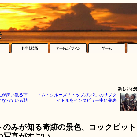
新しい記
土が舞い散る下
トム・クルーズ「トップガン2」のサブタ
になっている動
イトルをインタビュー中に発表
トのみが知る奇跡の景色、コックピット
の写真がすごい