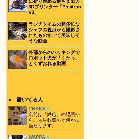
に折り畳める逆さま出力
3Dプリンター「Positron
V3」
ランチタイムの超多忙な
シェフの視点から撮影さ
れたものすごく美味しそ
うな動画
外部からのハッキングで
ロボット犬が「くたっ」
とくずおれる動画
● 書いてる人
CHAKA
名前は「鉄砲」の隠語か
ら。人生数撃ちゃ何かに
当たります。
WAPPA