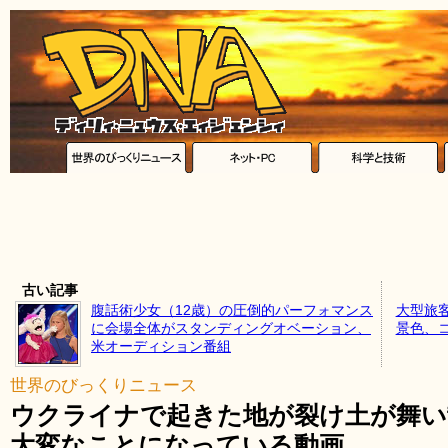
古い記事
腹話術少女（12歳）の圧倒的パーフォマンス
大型旅
に会場全体がスタンディングオベーション、
景色、
米オーディション番組
世界のびっくりニュース
ウクライナで起きた地が裂け土が舞い
大変なことになっている動画