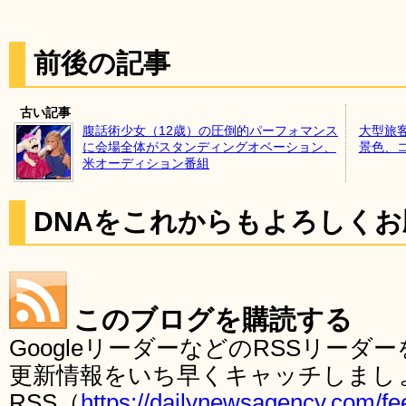
前後の記事
古い記事
腹話術少女（12歳）の圧倒的パーフォマンス
大型旅
に会場全体がスタンディングオベーション、
景色、
米オーディション番組
DNAをこれからもよろしく
このブログを購読する
GoogleリーダーなどのRSSリー
更新情報をいち早くキャッチしまし
RSS（
https://dailynewsagency.com/fe