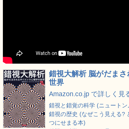
錯視大解析 脳がだま
世界
Amazon.co.jp で詳しく見
錯視と錯覚の科学 (ニュートンムッ
錯視の歴史 (なぜこう見える?
つにせまる本)