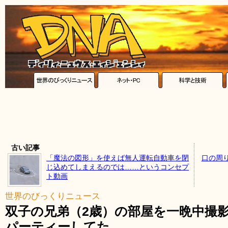
古い記事
「魔法の図形」を使えば無人運転自動車を閉
口の周
じ込めてしまえるのでは……というコンセプ
ト動画
世界のびっくりニュース
双子の兄弟（2歳）の部屋を一晩中撮
パーティーしてた