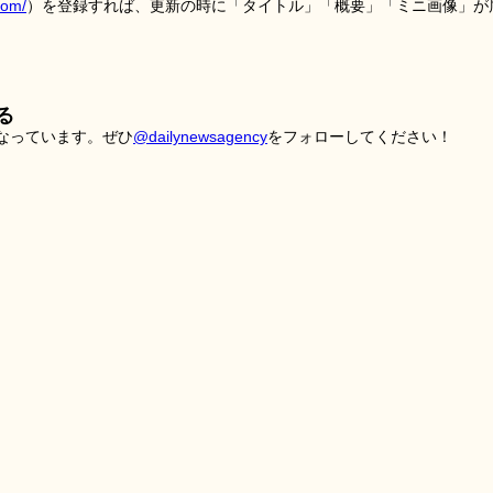
tom/
）を登録すれば、更新の時に「タイトル」「概要」「ミニ画像」が
る
こなっています。ぜひ
@dailynewsagency
をフォローしてください！