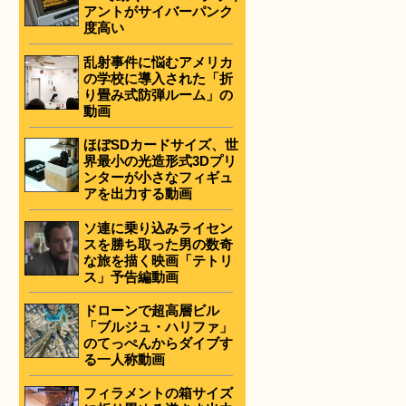
アントがサイバーパンク
度高い
乱射事件に悩むアメリカ
の学校に導入された「折
り畳み式防弾ルーム」の
動画
ほぼSDカードサイズ、世
界最小の光造形式3Dプリ
ンターが小さなフィギュ
アを出力する動画
ソ連に乗り込みライセン
スを勝ち取った男の数奇
な旅を描く映画「テトリ
ス」予告編動画
ドローンで超高層ビル
「ブルジュ・ハリファ」
のてっぺんからダイブす
る一人称動画
フィラメントの箱サイズ