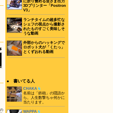
に折り畳める逆さま出力
3Dプリンター「Positron
V3」
ランチタイムの超多忙な
シェフの視点から撮影さ
れたものすごく美味しそ
うな動画
外部からのハッキングで
ロボット犬が「くたっ」
事
とくずおれる動画
● 書いてる人
CHAKA
名前は「鉄砲」の隠語か
ら。人生数撃ちゃ何かに
当たります。
の
WAPPA