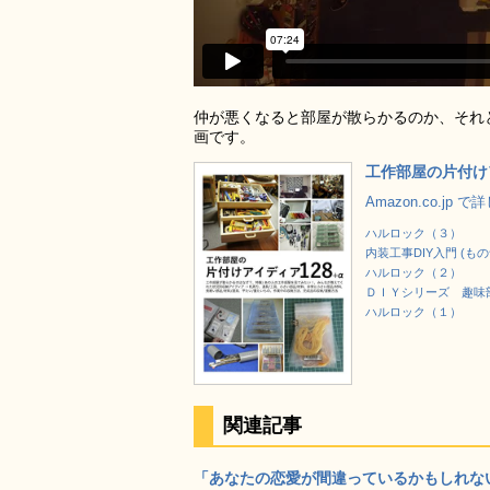
仲が悪くなると部屋が散らかるのか、それ
画です。
工作部屋の片付けア
Amazon.co.jp 
ハルロック（３）
内装工事DIY入門 (も
ハルロック（２）
ＤＩＹシリーズ 趣味
ハルロック（１）
関連記事
「あなたの恋愛が間違っているかもしれない」