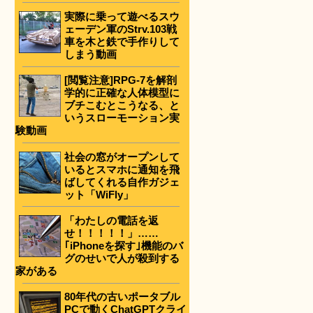
実際に乗って遊べるスウ
ェーデン軍のStrv.103戦
車を木と鉄で手作りして
しまう動画
[閲覧注意]RPG-7を解剖
学的に正確な人体模型に
ブチこむとこうなる、と
いうスローモーション実
験動画
社会の窓がオープンして
いるとスマホに通知を飛
ばしてくれる自作ガジェ
ット「WiFly」
「わたしの電話を返
せ！！！！！」……
｢iPhoneを探す｣機能のバ
グのせいで人が殺到する
家がある
80年代の古いポータブル
PCで動くChatGPTクライ