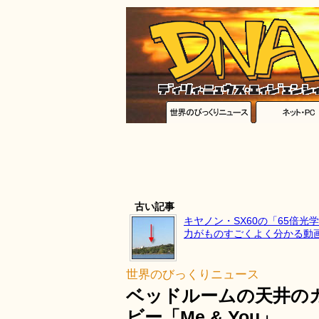
古い記事
キヤノン・SX60の「65倍光
力がものすごくよく分かる動
世界のびっくりニュース
ベッドルームの天井の
ビー「Me & You」