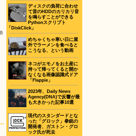
ディスクの負荷に合わせ
て昔のHDDのカリカリ音
を鳴らすことができる
Pythonスクリプト
「DiskClick」
動
めちゃくちゃ寒い日に屋
外でラーメンを食べると
こうなる、という動画
ネコがエモノをお土産に
持って帰ってくると開か
なくなる画像認識式ドア
「Flappie」
2023年、Daily News
Agency(DNA)で反響が最
も大きかった記事10選
現代のスタンダードとな
った「グロック」拳銃の
開発者、ガストン・グロ
ック氏が死去