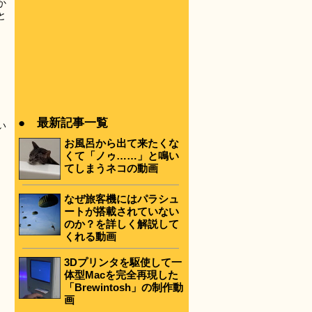
か
と
● 最新記事一覧
い
お風呂から出て来たくな
くて「ノゥ……」と鳴い
てしまうネコの動画
なぜ旅客機にはパラシュ
ートが搭載されていない
のか？を詳しく解説して
くれる動画
3Dプリンタを駆使して一
体型Macを完全再現した
「Brewintosh」の制作動
画