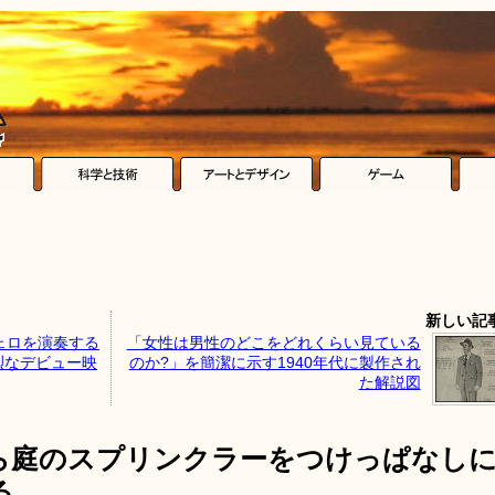
新しい記
ェロを演奏する
「女性は男性のどこをどれくらい見ている
烈なデビュー映
のか?」を簡潔に示す1940年代に製作され
た解説図
ら庭のスプリンクラーをつけっぱなし
る