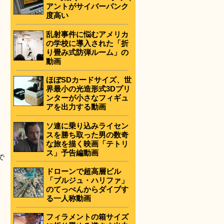
アントがサイバーパンク
度高い
乱射事件に悩むアメリカ
の学校に導入された「折
り畳み式防弾ルーム」の
動画
ほぼSDカードサイズ、世
界最小の光造形式3Dプリ
ンターが小さなフィギュ
アを出力する動画
ソ連に乗り込みライセン
スを勝ち取った男の数奇
な旅を描く映画「テトリ
ス」予告編動画
で
ドローンで超高層ビル
「ブルジュ・ハリファ」
のてっぺんからダイブす
る一人称動画
フィラメントの箱サイズ