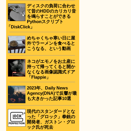
ディスクの負荷に合わせ
て昔のHDDのカリカリ音
を鳴らすことができる
Pythonスクリプト
「DiskClick」
めちゃくちゃ寒い日に屋
外でラーメンを食べると
こうなる、という動画
ネコがエモノをお土産に
持って帰ってくると開か
なくなる画像認識式ドア
「Flappie」
2023年、Daily News
Agency(DNA)で反響が最
も大きかった記事10選
現代のスタンダードとな
った「グロック」拳銃の
開発者、ガストン・グロ
ック氏が死去