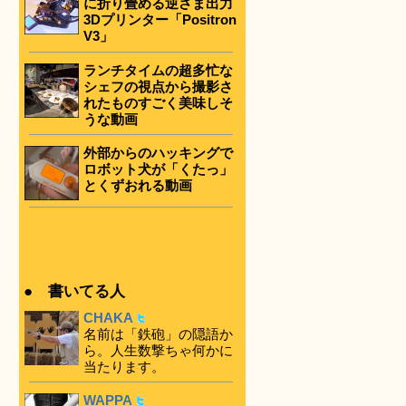
に折り畳める逆さま出力
3Dプリンター「Positron
V3」
ランチタイムの超多忙な
シェフの視点から撮影さ
れたものすごく美味しそ
うな動画
外部からのハッキングで
ロボット犬が「くたっ」
とくずおれる動画
● 書いてる人
CHAKA
名前は「鉄砲」の隠語か
ら。人生数撃ちゃ何かに
当たります。
WAPPA