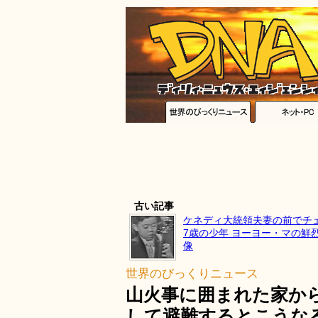
古い記事
ケネディ大統領夫妻の前でチ
7歳の少年 ヨーヨー・マの鮮
像
世界のびっくりニュース
山火事に囲まれた家か
して避難するとこうな