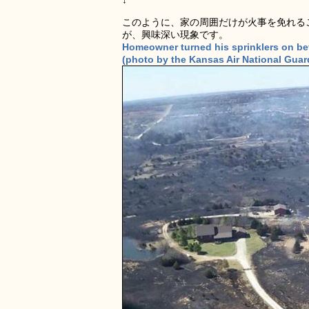
↓
このように、家の周囲だけが火事を免れる
が、興味深い現象です。
Homeowner turned his sprinklers on bef
(photo by the Kansas Air National Guard