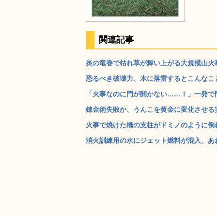
関連記事
炎の竜巻で枯れ草が舞い上がる大規模山火事の
恐るべき破壊力、木に落雷するとこんなことも
「火事なのに門が開かない……！」一発で門
錬金術失敗か、うんこを黄金に変化させる実験
火事で焼けた橋の支柱がドミノのように倒れて
消火訓練用の水にジェット燃料が混入、あわや