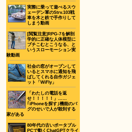
実際に乗って遊べるスウ
ェーデン軍のStrv.103戦
車を木と鉄で手作りして
しまう動画
[閲覧注意]RPG-7を解剖
学的に正確な人体模型に
ブチこむとこうなる、と
いうスローモーション実
験動画
社会の窓がオープンして
いるとスマホに通知を飛
ばしてくれる自作ガジェ
ット「WiFly」
「わたしの電話を返
せ！！！！！」……
｢iPhoneを探す｣機能のバ
グのせいで人が殺到する
家がある
80年代の古いポータブル
PCで動くChatGPTクライ