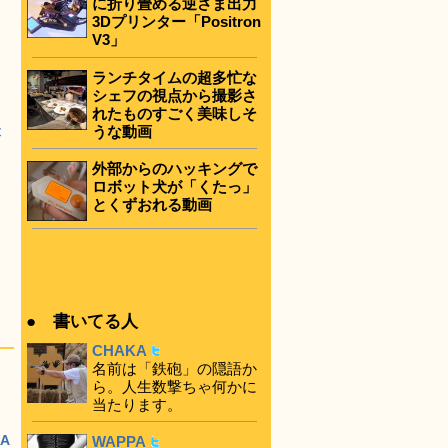
に折り畳める逆さま出力
3Dプリンター「Positron
V3」
ランチタイムの超多忙な
シェフの視点から撮影さ
れたものすごく美味しそ
撮
うな動画
外部からのハッキングで
ロボット犬が「くたっ」
とくずおれる動画
● 書いてる人
CHAKA
名前は「鉄砲」の隠語か
ら。人生数撃ちゃ何かに
当たります。
A
WAPPA