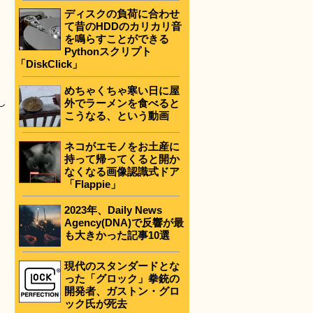
ディスクの負荷に合わせ
て昔のHDDのカリカリ音
を鳴らすことができる
Pythonスクリプト
「DiskClick」
めちゃくちゃ寒い日に屋
し
外でラーメンを食べると
こうなる、という動画
ネコがエモノをお土産に
持って帰ってくると開か
なくなる画像認識式ドア
「Flappie」
2023年、Daily News
Agency(DNA)で反響が最
も大きかった記事10選
現代のスタンダードとな
った「グロック」拳銃の
開発者、ガストン・グロ
ック氏が死去