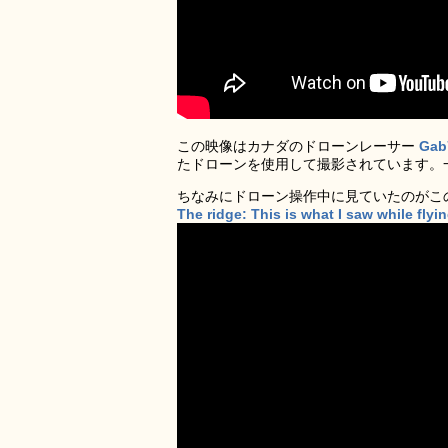
この映像はカナダのドローンレーサー
Gab
たドローンを使用して撮影されています。
ちなみにドローン操作中に見ていたのがこ
The ridge: This is what I saw while fly