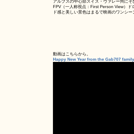
アルプスの中心部スイス・ヴァレー州にそび
FPV（一人称視点：First Person 
ド感と美しい景色はまるで映画のワンシー
動画はこちらから。
Happy New Year from the Gab707 famil