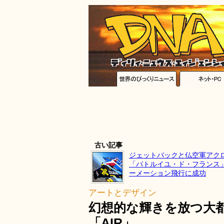
古い記事
ジェットパックと仏空軍アク
「パトルイユ・ド・フランス
ーメーション飛行に成功
アートとデザイン
幻想的な輝きを放つ大
「AIR」