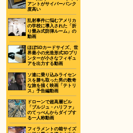
アントがサイバーパンク
度高い
乱射事件に悩むアメリカ
の学校に導入された「折
り畳み式防弾ルーム」の
動画
ほぼSDカードサイズ、世
界最小の光造形式3Dプリ
ンターが小さなフィギュ
アを出力する動画
ソ連に乗り込みライセン
スを勝ち取った男の数奇
な旅を描く映画「テトリ
ス」予告編動画
ドローンで超高層ビル
「ブルジュ・ハリファ」
のてっぺんからダイブす
る一人称動画
フィラメントの箱サイズ