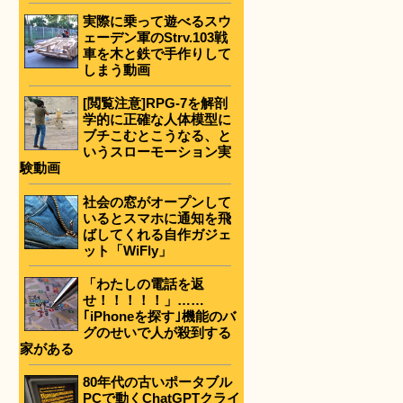
実際に乗って遊べるスウ
ェーデン軍のStrv.103戦
車を木と鉄で手作りして
しまう動画
[閲覧注意]RPG-7を解剖
学的に正確な人体模型に
ブチこむとこうなる、と
いうスローモーション実
験動画
社会の窓がオープンして
いるとスマホに通知を飛
ばしてくれる自作ガジェ
ット「WiFly」
「わたしの電話を返
せ！！！！！」……
｢iPhoneを探す｣機能のバ
グのせいで人が殺到する
家がある
80年代の古いポータブル
PCで動くChatGPTクライ