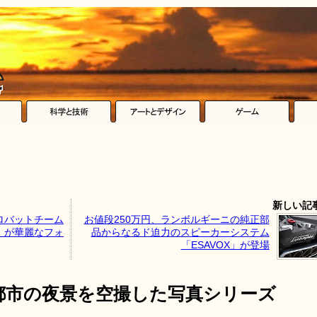
新しい記
ロバットチーム
お値段250万円、ランボルギーニの純正部
」が華麗なフォ
品からなるド迫力のスピーカーシステム
「ESAVOX」が登場
都市の夜景を空撮した写真シリーズ