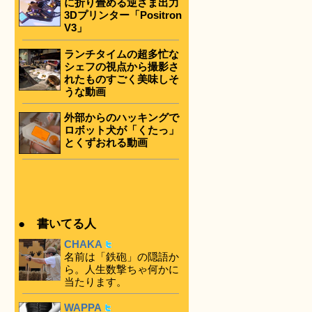
に折り畳める逆さま出力
3Dプリンター「Positron
V3」
ランチタイムの超多忙な
シェフの視点から撮影さ
れたものすごく美味しそ
うな動画
外部からのハッキングで
ロボット犬が「くたっ」
とくずおれる動画
● 書いてる人
CHAKA
名前は「鉄砲」の隠語か
ら。人生数撃ちゃ何かに
当たります。
WAPPA