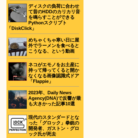
ディスクの負荷に合わせ
て昔のHDDのカリカリ音
を鳴らすことができる
Pythonスクリプト
「DiskClick」
めちゃくちゃ寒い日に屋
外でラーメンを食べると
こうなる、という動画
ネコがエモノをお土産に
持って帰ってくると開か
なくなる画像認識式ドア
「Flappie」
2023年、Daily News
Agency(DNA)で反響が最
も大きかった記事10選
現代のスタンダードとな
った「グロック」拳銃の
開発者、ガストン・グロ
ック氏が死去