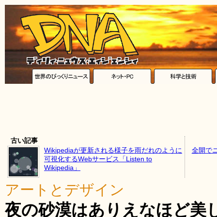
古い記事
Wikipediaが更新される様子を雨だれのように
全開で
可視化するWebサービス「Listen to
Wikipedia」
アートとデザイン
夜の砂漠はありえなほど美