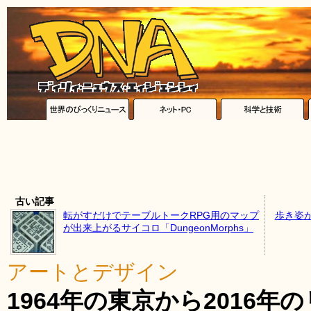
古い記事
転がすだけでテーブルトークRPG用のマップ
歩き姿
が出来上がるサイコロ「DungeonMorphs」
アートとデザイン
1964年の東京から2016