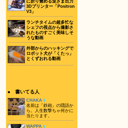
に折り畳める逆さま出力
3Dプリンター「Positron
V3」
ランチタイムの超多忙な
シェフの視点から撮影さ
れたものすごく美味しそ
うな動画
外部からのハッキングで
ロボット犬が「くたっ」
とくずおれる動画
● 書いてる人
CHAKA
名前は「鉄砲」の隠語か
ら。人生数撃ちゃ何かに
当たります。
WAPPA