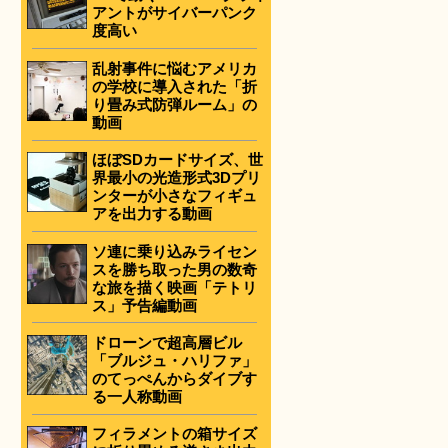
アントがサイバーパンク
度高い
乱射事件に悩むアメリカ
の学校に導入された「折
り畳み式防弾ルーム」の
動画
ほぼSDカードサイズ、世
界最小の光造形式3Dプリ
ンターが小さなフィギュ
アを出力する動画
ソ連に乗り込みライセン
スを勝ち取った男の数奇
な旅を描く映画「テトリ
ス」予告編動画
ドローンで超高層ビル
「ブルジュ・ハリファ」
のてっぺんからダイブす
る一人称動画
フィラメントの箱サイズ