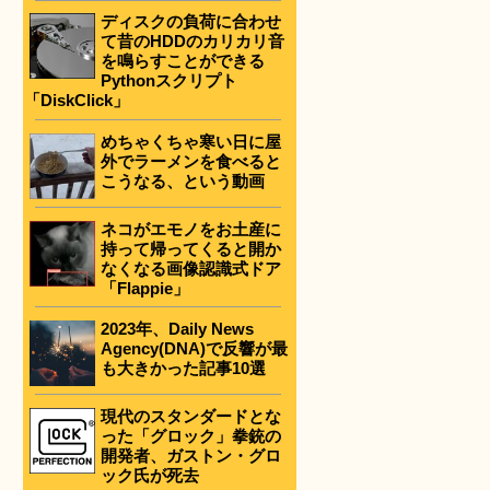
ディスクの負荷に合わせ
て昔のHDDのカリカリ音
を鳴らすことができる
Pythonスクリプト
「DiskClick」
めちゃくちゃ寒い日に屋
外でラーメンを食べると
こうなる、という動画
ネコがエモノをお土産に
持って帰ってくると開か
なくなる画像認識式ドア
「Flappie」
2023年、Daily News
Agency(DNA)で反響が最
も大きかった記事10選
現代のスタンダードとな
った「グロック」拳銃の
開発者、ガストン・グロ
ック氏が死去