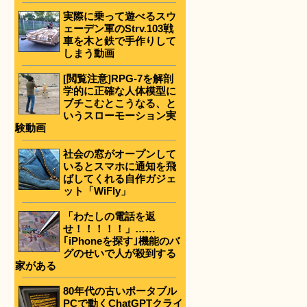
実際に乗って遊べるスウ
ェーデン軍のStrv.103戦
車を木と鉄で手作りして
しまう動画
[閲覧注意]RPG-7を解剖
学的に正確な人体模型に
ブチこむとこうなる、と
いうスローモーション実
験動画
社会の窓がオープンして
いるとスマホに通知を飛
ばしてくれる自作ガジェ
ット「WiFly」
「わたしの電話を返
せ！！！！！」……
｢iPhoneを探す｣機能のバ
グのせいで人が殺到する
家がある
80年代の古いポータブル
PCで動くChatGPTクライ