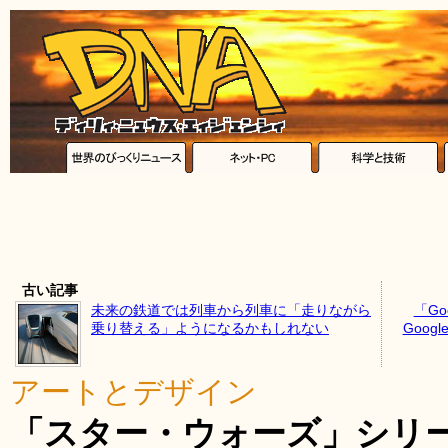
古い記事
未来の鉄道では列車から列車に「走りながら
「Go
乗り替える」ようになるかもしれない
Goog
アートとデザイン
「スター・ウォーズ」シリ