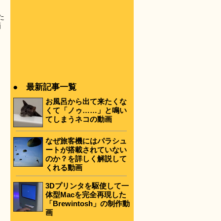
た
画
● 最新記事一覧
お風呂から出て来たくな
くて「ノゥ……」と鳴い
てしまうネコの動画
なぜ旅客機にはパラシュ
ートが搭載されていない
のか？を詳しく解説して
くれる動画
3Dプリンタを駆使して一
体型Macを完全再現した
「Brewintosh」の制作動
画