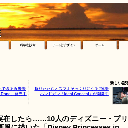
新しい記
示できる近未来
折りたたむとスマホそっくりになる2連発
 Rope」発売中
ハンドガン「Ideal Conceal」が開発中
実在したら……10人のディズニー・プ
いた「Disney Princesses in