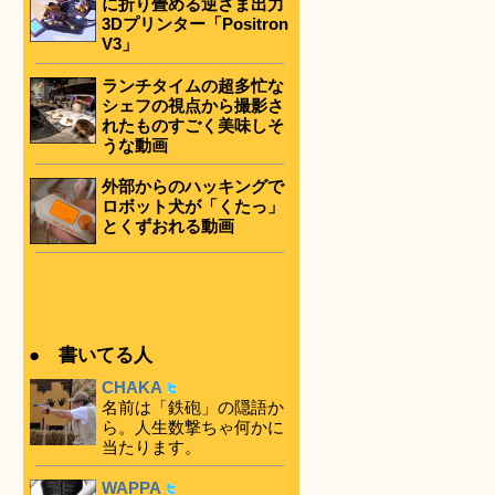
に折り畳める逆さま出力
3Dプリンター「Positron
V3」
ランチタイムの超多忙な
シェフの視点から撮影さ
れたものすごく美味しそ
うな動画
外部からのハッキングで
ロボット犬が「くたっ」
とくずおれる動画
● 書いてる人
CHAKA
名前は「鉄砲」の隠語か
ら。人生数撃ちゃ何かに
当たります。
WAPPA