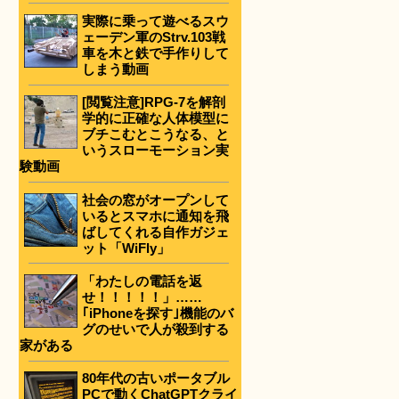
実際に乗って遊べるスウ
ェーデン軍のStrv.103戦
車を木と鉄で手作りして
しまう動画
[閲覧注意]RPG-7を解剖
学的に正確な人体模型に
ブチこむとこうなる、と
いうスローモーション実
験動画
社会の窓がオープンして
いるとスマホに通知を飛
ばしてくれる自作ガジェ
ット「WiFly」
「わたしの電話を返
せ！！！！！」……
｢iPhoneを探す｣機能のバ
グのせいで人が殺到する
家がある
80年代の古いポータブル
PCで動くChatGPTクライ