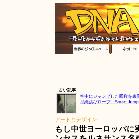
古い記事
空中にジャンプした回数を表
型縄跳びロープ「Smart Jump
アートとデザイン
もし中世ヨーロッパに
ンセスをルネサンス名画風に描