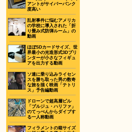
アントがサイバーパンク
度高い
乱射事件に悩むアメリカ
の学校に導入された「折
り畳み式防弾ルーム」の
動画
ほぼSDカードサイズ、世
界最小の光造形式3Dプリ
ンターが小さなフィギュ
アを出力する動画
ソ連に乗り込みライセン
スを勝ち取った男の数奇
な旅を描く映画「テトリ
ス」予告編動画
ドローンで超高層ビル
「ブルジュ・ハリファ」
のてっぺんからダイブす
る一人称動画
フィラメントの箱サイズ