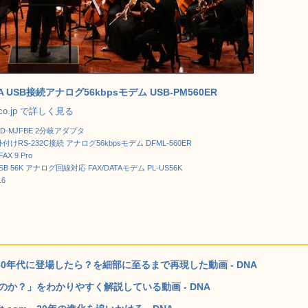
ATA USB接続アナログ56kbpsモデム USB-PM560ER
.co.jp で詳しく見る
AD-MJFBE 2分岐アダプタ
A 外付けRS-232C接続 アナログ56kbpsモデム DFML-560ER
X 9 Pro
USB 56K アナログ回線対応 FAX/DATAモデム PL-US56K
16
kが1980年代に登場したら？を細部に至るまで再現した動画 - DNA
のか？」をわかりやすく解説している動画 - DNA