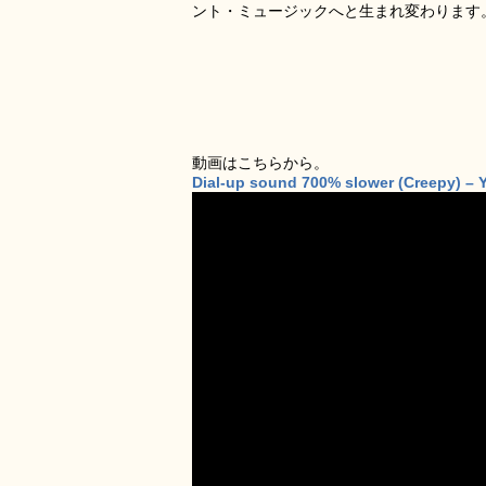
ント・ミュージックへと生まれ変わります
動画はこちらから。
Dial-up sound 700% slower (Creepy) –