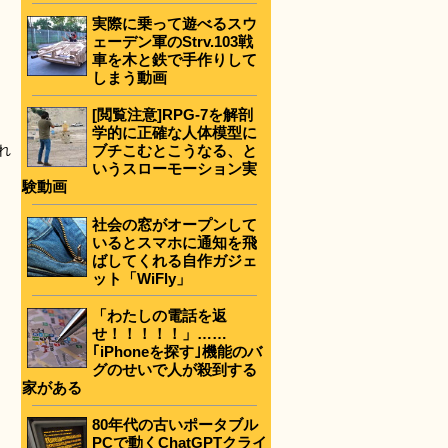
実際に乗って遊べるスウ
ェーデン軍のStrv.103戦
車を木と鉄で手作りして
しまう動画
[閲覧注意]RPG-7を解剖
学的に正確な人体模型に
れ
ブチこむとこうなる、と
いうスローモーション実
験動画
社会の窓がオープンして
いるとスマホに通知を飛
ばしてくれる自作ガジェ
ット「WiFly」
「わたしの電話を返
せ！！！！！」……
｢iPhoneを探す｣機能のバ
グのせいで人が殺到する
家がある
80年代の古いポータブル
PCで動くChatGPTクライ