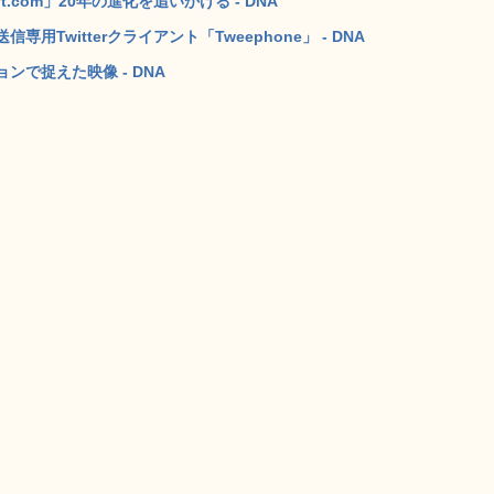
t.com」20年の進化を追いかける - DNA
Twitterクライアント「Tweephone」 - DNA
で捉えた映像 - DNA