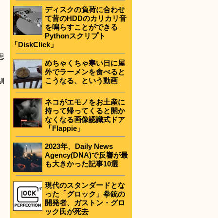
ディスクの負荷に合わせ
て昔のHDDのカリカリ音
を鳴らすことができる
Pythonスクリプト
「DiskClick」
思
めちゃくちゃ寒い日に屋
外でラーメンを食べると
こうなる、という動画
馴
ネコがエモノをお土産に
持って帰ってくると開か
なくなる画像認識式ドア
「Flappie」
2023年、Daily News
Agency(DNA)で反響が最
も大きかった記事10選
現代のスタンダードとな
った「グロック」拳銃の
開発者、ガストン・グロ
ック氏が死去