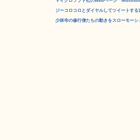
マイクロソフト社のWebページ「Microsof
ジーコロコロとダイヤルしてツイートする送信専用
少林寺の修行僧たちの動きをスローモーション