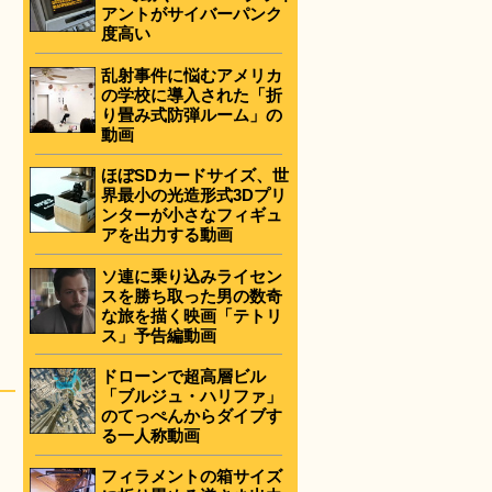
アントがサイバーパンク
度高い
乱射事件に悩むアメリカ
の学校に導入された「折
り畳み式防弾ルーム」の
動画
ほぼSDカードサイズ、世
界最小の光造形式3Dプリ
ンターが小さなフィギュ
アを出力する動画
ソ連に乗り込みライセン
スを勝ち取った男の数奇
な旅を描く映画「テトリ
ス」予告編動画
ドローンで超高層ビル
「ブルジュ・ハリファ」
のてっぺんからダイブす
る一人称動画
フィラメントの箱サイズ