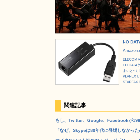
I-O D
Amazon
ELECOM 
I-O DAT
まいと~く FA
PLANEX 
STARFAX 
関連記事
もし、Twitter、Google、Faceboo
「なぜ、Skypeは80年代に登場しなかった