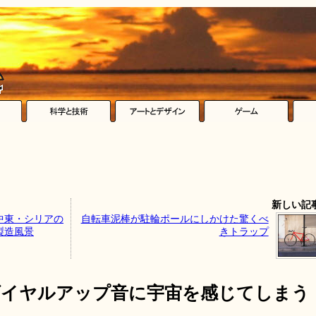
新しい記
中東・シリアの
自転車泥棒が駐輪ポールにしかけた驚くべ
製造風景
きトラップ
ダイヤルアップ音に宇宙を感じてしまう