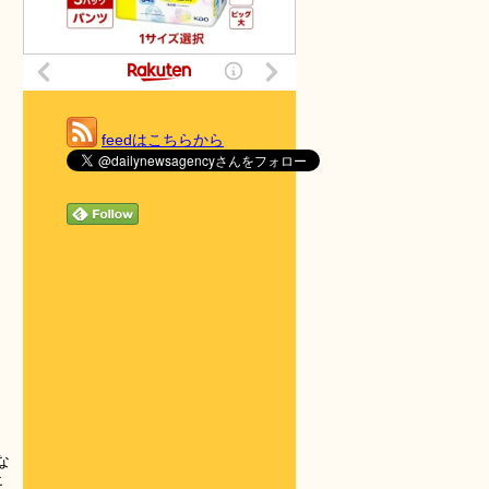
feedはこちらから
な
エ