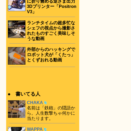
に折り畳める逆さま出力
3Dプリンター「Positron
V3」
ランチタイムの超多忙な
シェフの視点から撮影さ
れたものすごく美味しそ
うな動画
外部からのハッキングで
ロボット犬が「くたっ」
とくずおれる動画
● 書いてる人
CHAKA
名前は「鉄砲」の隠語か
ら。人生数撃ちゃ何かに
当たります。
WAPPA