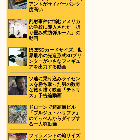
アントがサイバーパンク
度高い
乱射事件に悩むアメリカ
の学校に導入された「折
り畳み式防弾ルーム」の
動画
ほぼSDカードサイズ、世
界最小の光造形式3Dプリ
ンターが小さなフィギュ
アを出力する動画
ソ連に乗り込みライセン
スを勝ち取った男の数奇
な旅を描く映画「テトリ
ス」予告編動画
ドローンで超高層ビル
「ブルジュ・ハリファ」
のてっぺんからダイブす
る一人称動画
フィラメントの箱サイズ