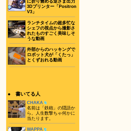
に折り畳める逆さま出力
3Dプリンター「Positron
V3」
ランチタイムの超多忙な
シェフの視点から撮影さ
れたものすごく美味しそ
うな動画
外部からのハッキングで
ロボット犬が「くたっ」
とくずおれる動画
● 書いてる人
CHAKA
名前は「鉄砲」の隠語か
ら。人生数撃ちゃ何かに
当たります。
WAPPA