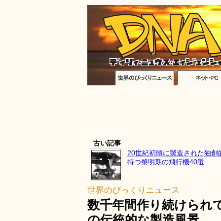
古い記事
20世紀初頭に製造された独創
持つ黎明期の飛行機40選
世界のびっくりニュース
数千年間作り続けられ
の伝統的な製造風景