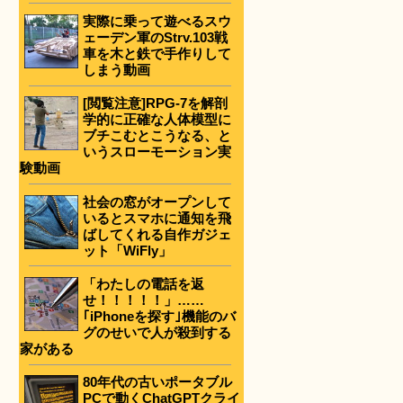
実際に乗って遊べるスウ
ェーデン軍のStrv.103戦
車を木と鉄で手作りして
しまう動画
[閲覧注意]RPG-7を解剖
学的に正確な人体模型に
ブチこむとこうなる、と
いうスローモーション実
験動画
社会の窓がオープンして
いるとスマホに通知を飛
ばしてくれる自作ガジェ
ット「WiFly」
「わたしの電話を返
せ！！！！！」……
｢iPhoneを探す｣機能のバ
グのせいで人が殺到する
家がある
80年代の古いポータブル
PCで動くChatGPTクライ