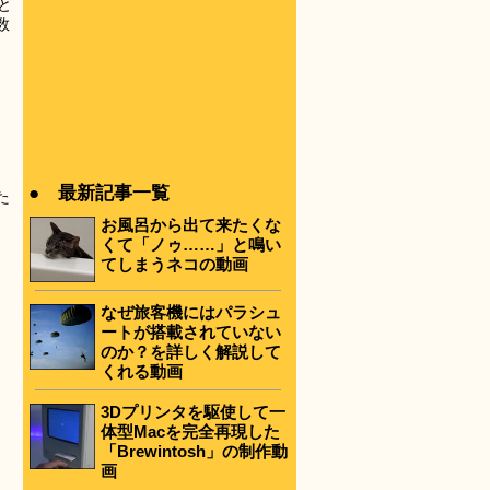
と
数
● 最新記事一覧
た
お風呂から出て来たくな
くて「ノゥ……」と鳴い
てしまうネコの動画
なぜ旅客機にはパラシュ
ートが搭載されていない
のか？を詳しく解説して
くれる動画
3Dプリンタを駆使して一
体型Macを完全再現した
「Brewintosh」の制作動
画