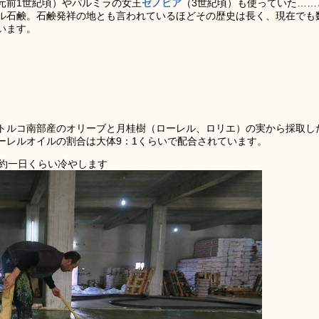
元前1世紀頃）やパルミラの女王
ゼノビア
（3世紀頃）も使っていた……
ル石鹸。石鹸発祥の地とも言われているほどその歴史は長く、現在でも
います。
トルコ南部産のオリーブと月桂樹（ローレル、ロリエ）の実から採取し
ーレルオイルの割合は大体9：1くらいで配合されています。
約一日くらい冷やします