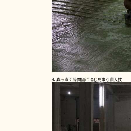
4.
真っ直ぐ等間隔に進む見事な職人技