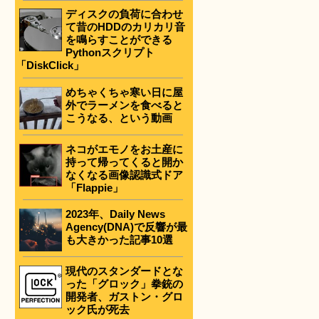
ディスクの負荷に合わせ
て昔のHDDのカリカリ音
を鳴らすことができる
Pythonスクリプト
「DiskClick」
めちゃくちゃ寒い日に屋
外でラーメンを食べると
こうなる、という動画
ネコがエモノをお土産に
持って帰ってくると開か
なくなる画像認識式ドア
「Flappie」
2023年、Daily News
Agency(DNA)で反響が最
も大きかった記事10選
現代のスタンダードとな
った「グロック」拳銃の
開発者、ガストン・グロ
ック氏が死去