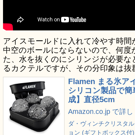
アイスモールドに入れて冷やす時間
中空のボールにならないので、何度
た、水を抜くのにシリンジが必要な
るカクテルですが、その分印象は抜
Flamen まる氷
シリコン製品で簡
成】直径5cm
Amazon.co.jp で
ダ・ヴィンチクリスタル 
ョン (ギフトボックス付) 2