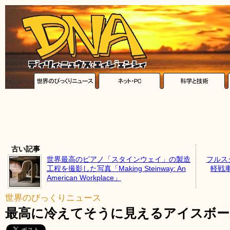
古い記事
世界最高のピアノ「スタインウェイ」の製造
フルス
工程を撮影した写真「Making Steinway: An
軽戦
American Workplace」
世界のびっくりニュース
最高に冷えてそうに見えるアイスボー