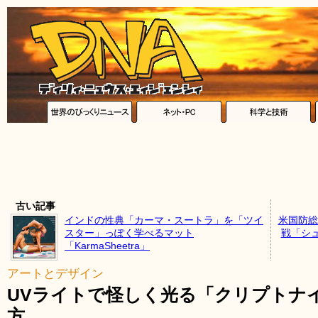
古い記事
インドの性典「カーマ・スートラ」を「ツイ
米国防総
スター」っぽく学べるマット
戦「シ
「KarmaSheetra」
アートとデザイン
UVライトで怪しく光る「クリプトナ
方