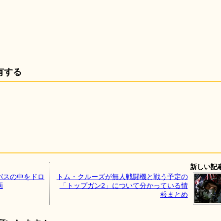
有する
新しい記
バスの中をドロ
トム・クルーズが無人戦闘機と戦う予定の
画
「トップガン2」について分かっている情
報まとめ