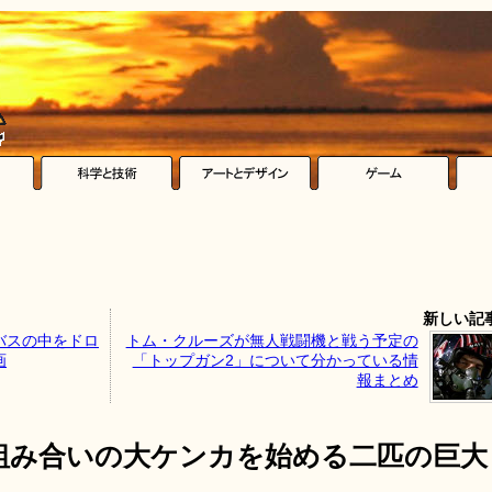
新しい記
バスの中をドロ
トム・クルーズが無人戦闘機と戦う予定の
画
「トップガン2」について分かっている情
報まとめ
組み合いの大ケンカを始める二匹の巨大