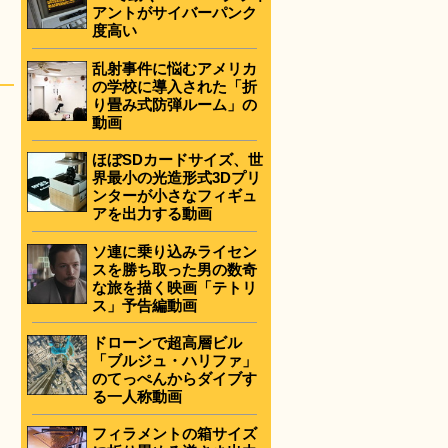
アントがサイバーパンク
度高い
乱射事件に悩むアメリカ
の学校に導入された「折
り畳み式防弾ルーム」の
動画
ほぼSDカードサイズ、世
界最小の光造形式3Dプリ
ンターが小さなフィギュ
アを出力する動画
ソ連に乗り込みライセン
スを勝ち取った男の数奇
な旅を描く映画「テトリ
ス」予告編動画
ドローンで超高層ビル
「ブルジュ・ハリファ」
のてっぺんからダイブす
る一人称動画
フィラメントの箱サイズ