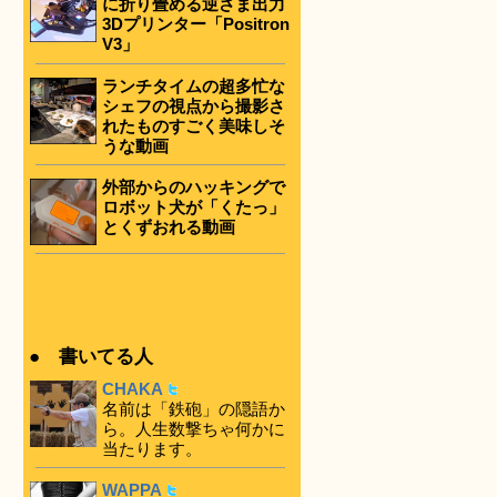
に折り畳める逆さま出力
3Dプリンター「Positron
V3」
ランチタイムの超多忙な
シェフの視点から撮影さ
れたものすごく美味しそ
うな動画
外部からのハッキングで
ロボット犬が「くたっ」
とくずおれる動画
● 書いてる人
CHAKA
名前は「鉄砲」の隠語か
ら。人生数撃ちゃ何かに
当たります。
WAPPA