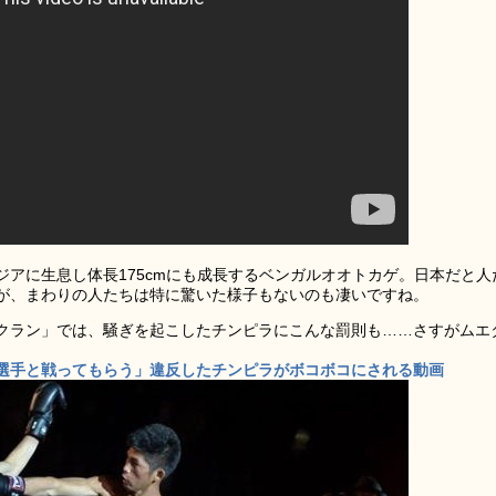
アに生息し体長175cmにも成長するベンガルオオトカゲ。日本だと人
が、まわりの人たちは特に驚いた様子もないのも凄いですね。
クラン」では、騒ぎを起こしたチンピラにこんな罰則も……さすがムエ
選手と戦ってもらう」違反したチンピラがボコボコにされる動画