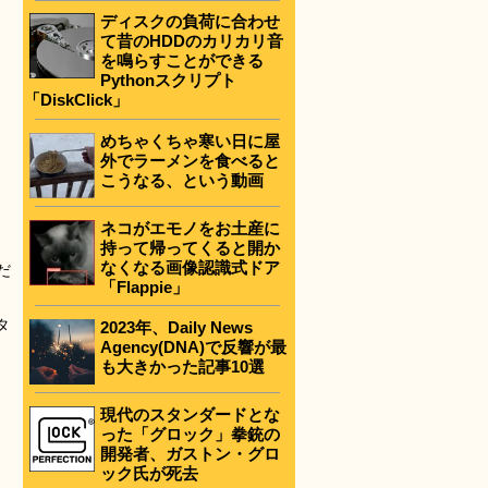
ディスクの負荷に合わせ
て昔のHDDのカリカリ音
を鳴らすことができる
Pythonスクリプト
「DiskClick」
めちゃくちゃ寒い日に屋
外でラーメンを食べると
こうなる、という動画
ネコがエモノをお土産に
持って帰ってくると開か
なくなる画像認識式ドア
だ
「Flappie」
タ
2023年、Daily News
Agency(DNA)で反響が最
も大きかった記事10選
現代のスタンダードとな
った「グロック」拳銃の
開発者、ガストン・グロ
ック氏が死去