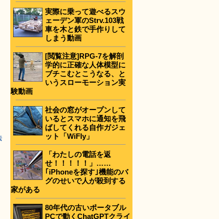
実際に乗って遊べるスウ
ェーデン軍のStrv.103戦
車を木と鉄で手作りして
しまう動画
[閲覧注意]RPG-7を解剖
学的に正確な人体模型に
ブチこむとこうなる、と
いうスローモーション実
験動画
社会の窓がオープンして
いるとスマホに通知を飛
ばしてくれる自作ガジェ
ット「WiFly」
法
「わたしの電話を返
せ！！！！！」……
｢iPhoneを探す｣機能のバ
グのせいで人が殺到する
家がある
リ
80年代の古いポータブル
PCで動くChatGPTクライ