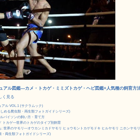
ュアル図鑑―カメ・トカゲ・ミミズトカゲ・ヘビ図鑑+人気種の飼育方
で詳しく見る
ル VOL.1 (サクラムック)
楽しめる爬虫類・両生類フォトガイドシリーズ)
ールパイソンの飼い方・育て方
ド トカゲ―世界のトカゲのタイプ別飼育
: 世界のヤモリ―オウカンミカドヤモリ ヒョウモントカゲモドキ ヒルヤモリ ニホンヤモ
虫類・両生類フォトガイドシリーズ)