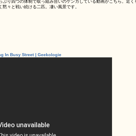
っぷり四つの体制で取っ組み合いのケンカしている動画がこちら。近く
く黙々と戦い続ける二匹。凄い風景です。
ng In Busy Street | Geekologie