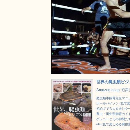
世界の爬虫類ビジ
Amazon.co.jp 
爬虫類本飼育完全マニュア
ボールパイソン (見て
初めてでも大丈夫! ボ
爬虫・両生類飼育ガイ
ゲッコーとその仲間たち
etc (見て楽しめる爬