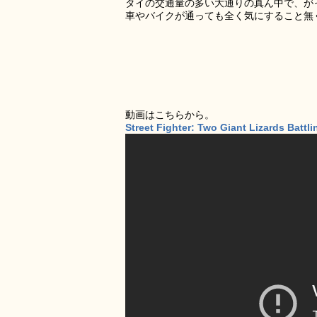
タイの交通量の多い大通りの真ん中で、が
車やバイクが通っても全く気にすること無
動画はこちらから。
Street Fighter: Two Giant Lizards Battli