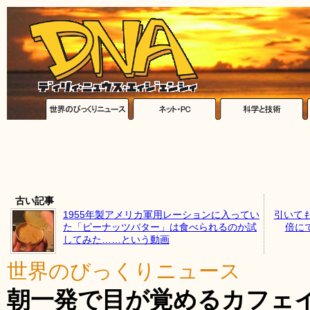
古い記事
1955年製アメリカ軍用レーションに入ってい
引いて
た「ピーナッツバター」は食べられるのか試
倍にで
してみた……という動画
世界のびっくりニュース
朝一発で目が覚めるカフェ