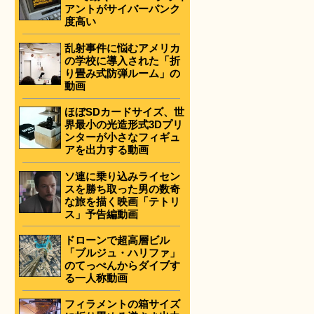
アントがサイバーパンク
度高い
乱射事件に悩むアメリカ
の学校に導入された「折
り畳み式防弾ルーム」の
動画
ほぼSDカードサイズ、世
界最小の光造形式3Dプリ
ンターが小さなフィギュ
アを出力する動画
ソ連に乗り込みライセン
スを勝ち取った男の数奇
な旅を描く映画「テトリ
ス」予告編動画
ドローンで超高層ビル
「ブルジュ・ハリファ」
のてっぺんからダイブす
る一人称動画
フィラメントの箱サイズ