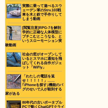
実際に乗って遊べるスウ
ェーデン軍のStrv.103戦
車を木と鉄で手作りして
しまう動画
[閲覧注意]RPG-7を解剖
学的に正確な人体模型に
ブチこむとこうなる、と
いうスローモーション実
験動画
社会の窓がオープンして
いるとスマホに通知を飛
ばしてくれる自作ガジェ
ット「WiFly」
「わたしの電話を返
せ！！！！！」……
｢iPhoneを探す｣機能のバ
グのせいで人が殺到する
家がある
80年代の古いポータブル
PCで動くChatGPTクライ