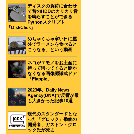
ディスクの負荷に合わせ
て昔のHDDのカリカリ音
を鳴らすことができる
Pythonスクリプト
「DiskClick」
めちゃくちゃ寒い日に屋
外でラーメンを食べると
こうなる、という動画
ネコがエモノをお土産に
持って帰ってくると開か
なくなる画像認識式ドア
「Flappie」
2023年、Daily News
Agency(DNA)で反響が最
も大きかった記事10選
現代のスタンダードとな
った「グロック」拳銃の
開発者、ガストン・グロ
ック氏が死去