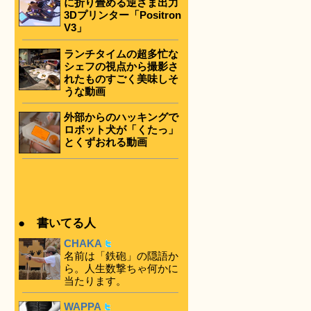
に折り畳める逆さま出力
3Dプリンター「Positron
V3」
ランチタイムの超多忙な
シェフの視点から撮影さ
れたものすごく美味しそ
うな動画
外部からのハッキングで
ロボット犬が「くたっ」
とくずおれる動画
● 書いてる人
CHAKA
名前は「鉄砲」の隠語か
ら。人生数撃ちゃ何かに
当たります。
WAPPA