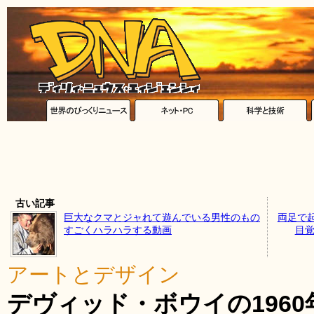
古い記事
巨大なクマとジャれて遊んでいる男性のもの
両足で
すごくハラハラする動画
目覚
アートとデザイン
デヴィッド・ボウイの196