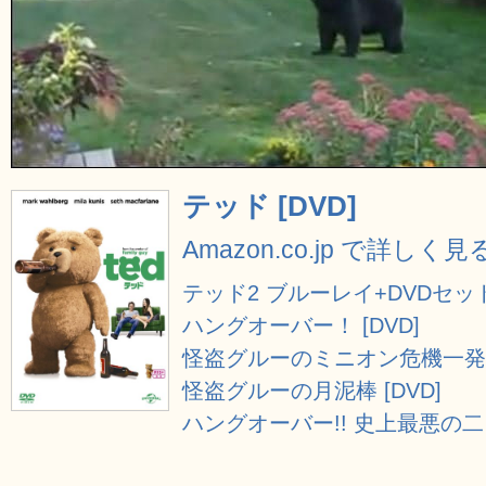
テッド [DVD]
Amazon.co.jp で詳しく見
テッド2 ブルーレイ+DVDセット [B
ハングオーバー！ [DVD]
怪盗グルーのミニオン危機一発 [
怪盗グルーの月泥棒 [DVD]
ハングオーバー!! 史上最悪の二