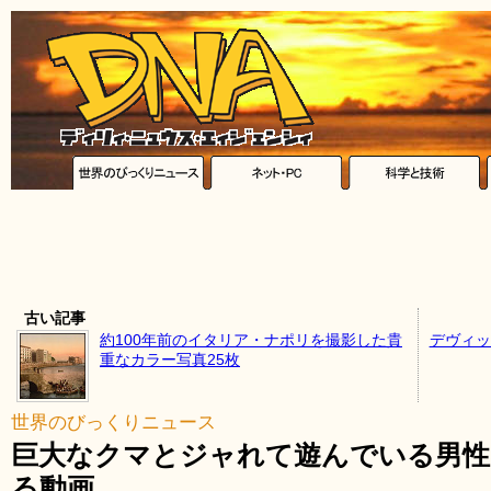
古い記事
約100年前のイタリア・ナポリを撮影した貴
デヴィッ
重なカラー写真25枚
世界のびっくりニュース
巨大なクマとジャれて遊んでいる男
る動画