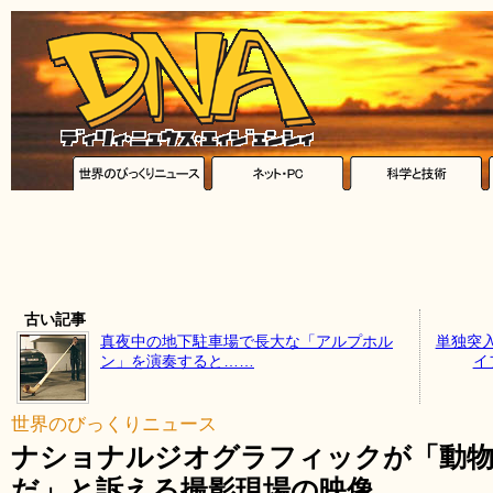
古い記事
真夜中の地下駐車場で長大な「アルプホル
単独突
ン」を演奏すると……
イ
世界のびっくりニュース
ナショナルジオグラフィックが「動物
だ」と訴える撮影現場の映像