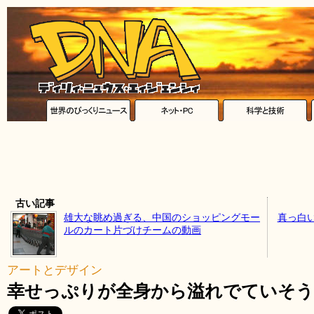
古い記事
雄大な眺め過ぎる、中国のショッピングモー
真っ白
ルのカート片づけチームの動画
アートとデザイン
幸せっぷりが全身から溢れでていそう