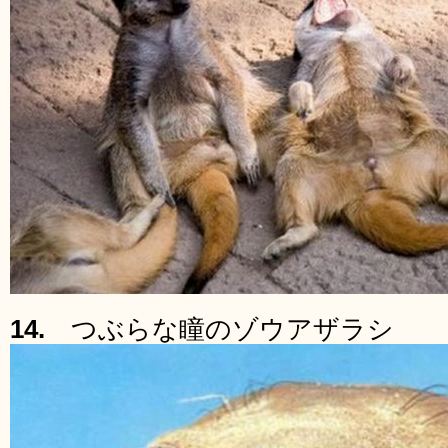
14.
つぶらな瞳のゾウアザラシ