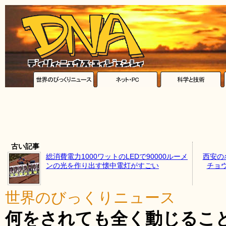
古い記事
総消費電力1000ワットのLEDで90000ルーメ
西安の
ンの光を作り出す懐中電灯がすごい
チョ
世界のびっくりニュース
何をされても全く動じるこ