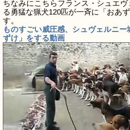
ちなみにこちらフランス・シュエヴ
る勇猛な猟犬120匹が一斉に「おあ
す。
ものすごい威圧感、シュヴェルニー城
ずけ」をする動画