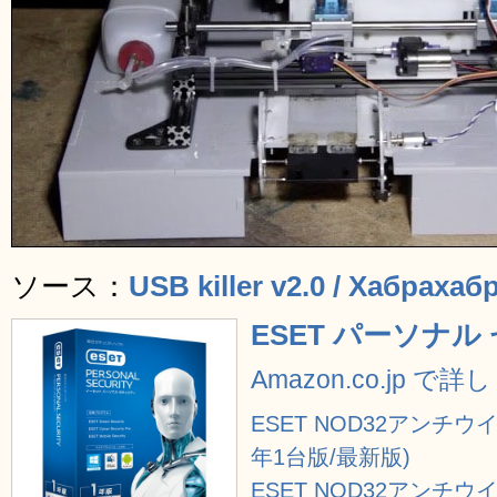
ソース：
USB killer v2.0 / Хабрахаб
ESET パーソナ
Amazon.co.jp で
ESET NOD32アンチウイル
年1台版/最新版)
ESET NOD32アンチウイ