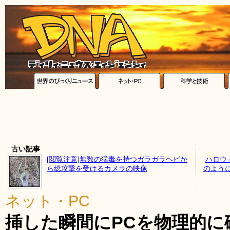
古い記事
[閲覧注意]無数の猛毒を持つガラガラヘビか
ハロウ
ら総攻撃を受けるカメラの映像
のよう
ネット・PC
挿した瞬間にPCを物理的に