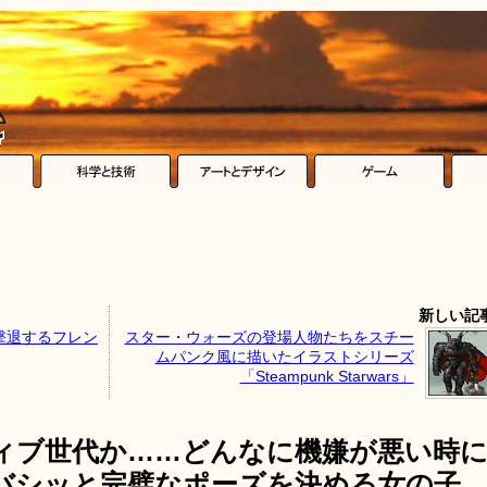
新しい記
撃退するフレン
スター・ウォーズの登場人物たちをスチー
ムパンク風に描いたイラストシリーズ
「Steampunk Starwars」
ィブ世代か……どんなに機嫌が悪い時
バシッと完璧なポーズを決める女の子