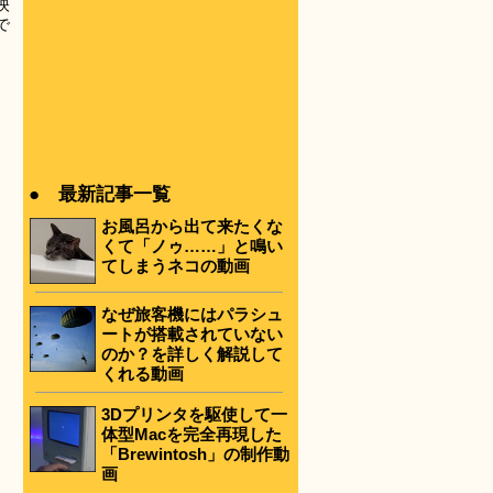
映
で
● 最新記事一覧
お風呂から出て来たくな
くて「ノゥ……」と鳴い
てしまうネコの動画
なぜ旅客機にはパラシュ
ートが搭載されていない
のか？を詳しく解説して
くれる動画
3Dプリンタを駆使して一
体型Macを完全再現した
「Brewintosh」の制作動
画