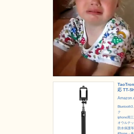
TaoTr
応 TT-S
Amazon
Blueto
ク
iphone
オウルテック
防水保護等級I
iPhone