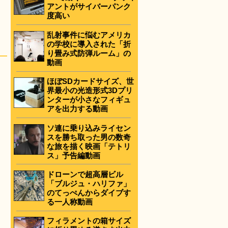
アントがサイバーパンク
度高い
乱射事件に悩むアメリカ
の学校に導入された「折
り畳み式防弾ルーム」の
動画
ほぼSDカードサイズ、世
界最小の光造形式3Dプリ
ンターが小さなフィギュ
アを出力する動画
ソ連に乗り込みライセン
スを勝ち取った男の数奇
な旅を描く映画「テトリ
ス」予告編動画
ドローンで超高層ビル
「ブルジュ・ハリファ」
のてっぺんからダイブす
る一人称動画
フィラメントの箱サイズ