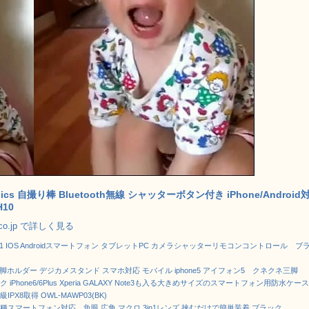
onics 自撮り棒 Bluetooth無線 シャッターボタン付き iPhone/Android
H10
.co.jp で詳しく見る
oth3.1 IOS Androidスマートフォン タブレットPC カメラシャッターリモコンコントロール ブ
用三脚ホルダー デジカメスタンド スマホ対応 モバイル iphone5 アイフォン5 クネクネ三脚
 iPhone6/6Plus Xperia GALAXY Note3も入る大きめサイズのスマートフォン用防水ケース
PX8取得 OWL-MAWP03(BK)
・各種スマートフォン対応 魚眼 広角 マクロ 3in1レンズ 挟むだけで簡単装着 ブラック