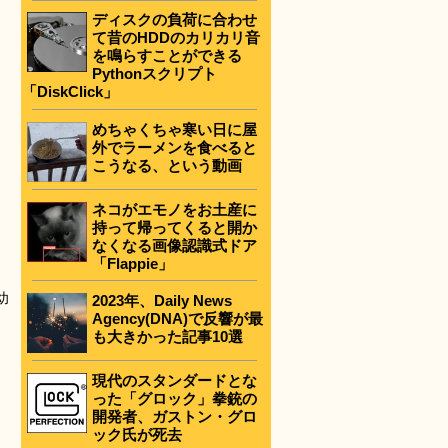
ディスクの負荷に合わせ
て昔のHDDのカリカリ音
を鳴らすことができる
Pythonスクリプト
「DiskClick」
めちゃくちゃ寒い日に屋
外でラーメンを食べると
こうなる、という動画
ネコがエモノをお土産に
持って帰ってくると開か
なくなる画像認識式ドア
「Flappie」
幼
2023年、Daily News
Agency(DNA)で反響が最
も大きかった記事10選
現代のスタンダードとな
った「グロック」拳銃の
開発者、ガストン・グロ
ック氏が死去