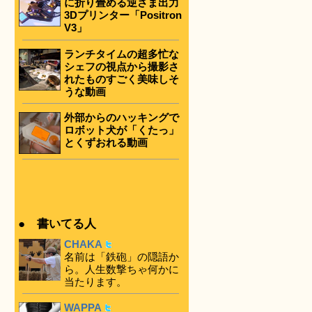
に折り畳める逆さま出力
3Dプリンター「Positron
V3」
ランチタイムの超多忙な
シェフの視点から撮影さ
れたものすごく美味しそ
うな動画
外部からのハッキングで
ロボット犬が「くたっ」
とくずおれる動画
● 書いてる人
CHAKA
名前は「鉄砲」の隠語か
ら。人生数撃ちゃ何かに
当たります。
WAPPA