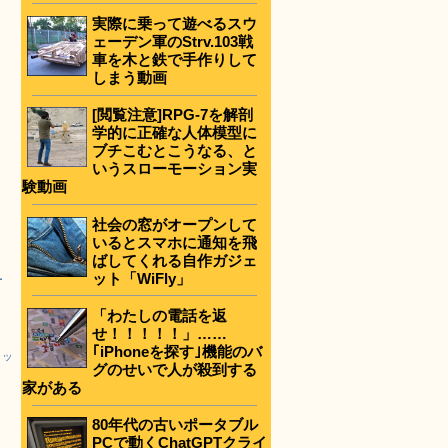
実際に乗って遊べるスウ
ェーデン軍のStrv.103戦
車を木と鉄で手作りして
しまう動画
[閲覧注意]RPG-7を解剖
学的に正確な人体模型に
ブチこむとこうなる、と
いうスローモーション実
験動画
社会の窓がオープンして
いるとスマホに通知を飛
ばしてくれる自作ガジェ
ット「WiFly」
対
「わたしの電話を返
せ！！！！！」……
｢iPhoneを探す｣機能のバ
ラッ
グのせいで人が殺到する
家がある
80年代の古いポータブル
PCで動くChatGPTクライ