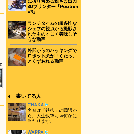
に折り畳める逆さま出力
3Dプリンター「Positron
V3」
ランチタイムの超多忙な
シェフの視点から撮影さ
れたものすごく美味しそ
うな動画
外部からのハッキングで
ロボット犬が「くたっ」
とくずおれる動画
事
● 書いてる人
CHAKA
名前は「鉄砲」の隠語か
ら。人生数撃ちゃ何かに
当たります。
WAPPA