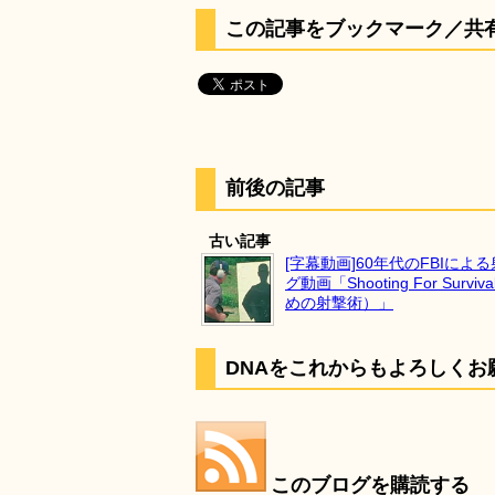
この記事をブックマーク／共
前後の記事
古い記事
[字幕動画]60年代のFBIによ
グ動画「Shooting For Surv
めの射撃術）」
DNAをこれからもよろしくお
このブログを購読する