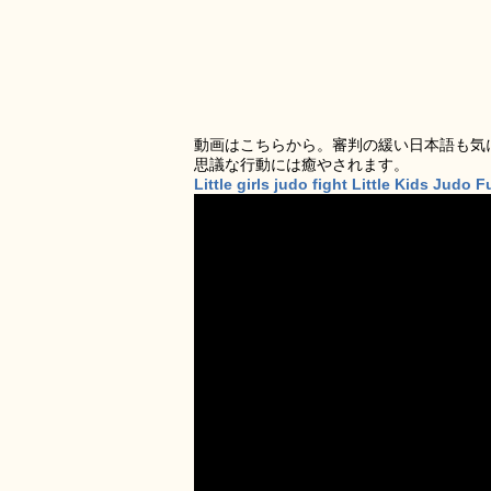
動画はこちらから。審判の緩い日本語も気
思議な行動には癒やされます。
Little girls judo fight Little Kids Judo