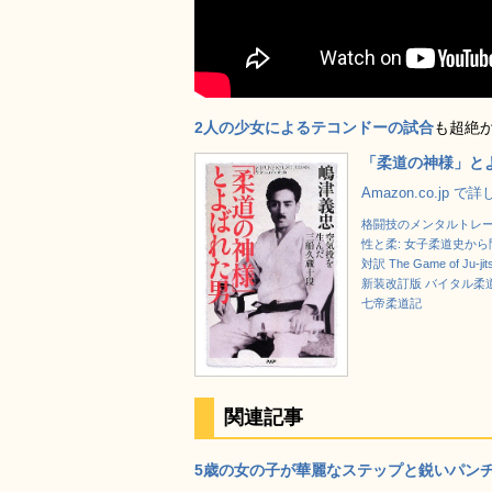
2人の少女によるテコンドーの試合
も超絶
「柔道の神様」と
Amazon.co.jp 
格闘技のメンタルトレー
性と柔: 女子柔道史から
対訳 The Game of J
新装改訂版 バイタル柔道
七帝柔道記
関連記事
5歳の女の子が華麗なステップと鋭いパンチ