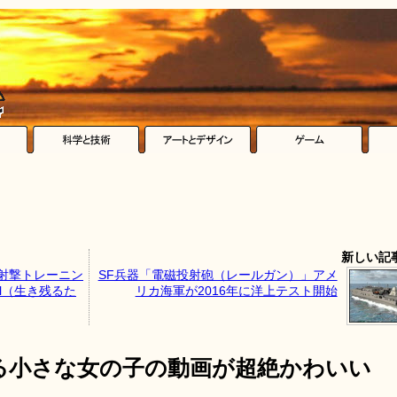
新しい記
る射撃トレーニン
SF兵器「電磁投射砲（レールガン）」アメ
ival（生き残るた
リカ海軍が2016年に洋上テスト開始
る小さな女の子の動画が超絶かわいい