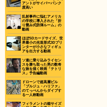
アントがサイバーパンク
度高い
乱射事件に悩むアメリカ
の学校に導入された「折
り畳み式防弾ルーム」の
動画
ほぼSDカードサイズ、世
界最小の光造形式3Dプリ
ンターが小さなフィギュ
アを出力する動画
ソ連に乗り込みライセン
スを勝ち取った男の数奇
な旅を描く映画「テトリ
ス」予告編動画
ドローンで超高層ビル
「ブルジュ・ハリファ」
のてっぺんからダイブす
る一人称動画
フィラメントの箱サイズ