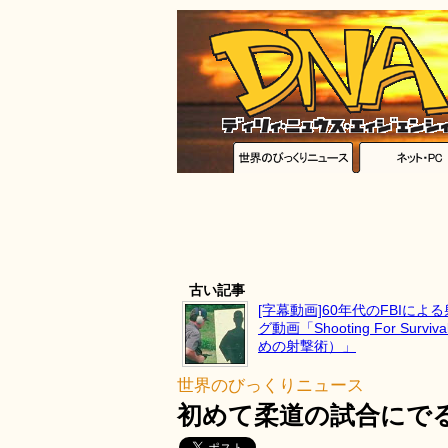
古い記事
[字幕動画]60年代のFBIによ
グ動画「Shooting For Surv
めの射撃術）」
世界のびっくりニュース
初めて柔道の試合にで