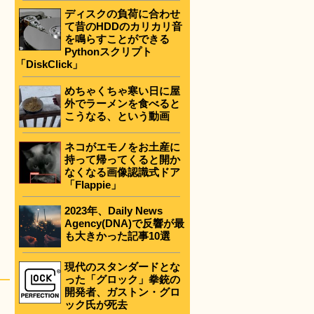
ディスクの負荷に合わせ
て昔のHDDのカリカリ音
を鳴らすことができる
Pythonスクリプト
「DiskClick」
めちゃくちゃ寒い日に屋
外でラーメンを食べると
こうなる、という動画
ネコがエモノをお土産に
持って帰ってくると開か
なくなる画像認識式ドア
「Flappie」
2023年、Daily News
Agency(DNA)で反響が最
も大きかった記事10選
現代のスタンダードとな
った「グロック」拳銃の
開発者、ガストン・グロ
ック氏が死去