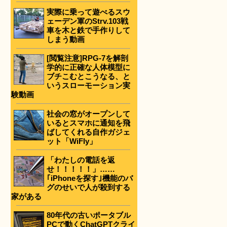
実際に乗って遊べるスウ
ェーデン軍のStrv.103戦
車を木と鉄で手作りして
しまう動画
[閲覧注意]RPG-7を解剖
学的に正確な人体模型に
ブチこむとこうなる、と
いうスローモーション実
験動画
社会の窓がオープンして
いるとスマホに通知を飛
ばしてくれる自作ガジェ
ット「WiFly」
「わたしの電話を返
せ！！！！！」……
｢iPhoneを探す｣機能のバ
グのせいで人が殺到する
家がある
80年代の古いポータブル
PCで動くChatGPTクライ