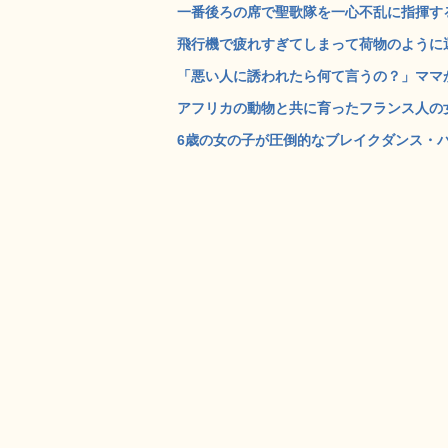
一番後ろの席で聖歌隊を一心不乱に指揮する
飛行機で疲れすぎてしまって荷物のように運
「悪い人に誘われたら何て言うの？」ママか
アフリカの動物と共に育ったフランス人の女の子
6歳の女の子が圧倒的なブレイクダンス・バト