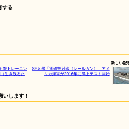
有する
新しい記
る射撃トレーニン
SF兵器「電磁投射砲（レールガン）」アメ
ival（生き残るた
リカ海軍が2016年に洋上テスト開始
願いします！