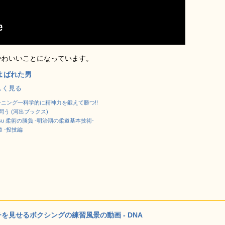
かわいいことになっています。
よばれた男
で詳しく見る
ニング―科学的に精神力を鍛えて勝つ!!
問う (河出ブックス)
u-jitsu 柔術の勝負 -明治期の柔道基本技術-
 -投技編
を見せるボクシングの練習風景の動画 - DNA