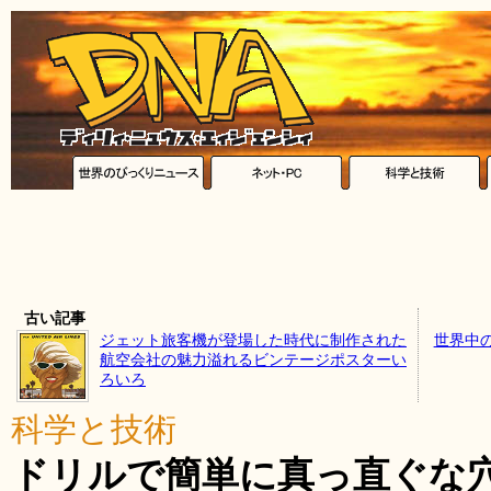
古い記事
ジェット旅客機が登場した時代に制作された
世界中
航空会社の魅力溢れるビンテージポスターい
ろいろ
科学と技術
ドリルで簡単に真っ直ぐな