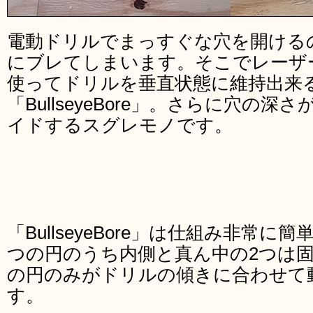
電動ドリルでまっすぐな穴を開ける
にブレてしまいます。そこでレーザ
使ってドリルを垂直状態に維持出来
「BullseyeBore」。さらに穴の
イドするスグレモノです。
「BullseyeBore」は仕組み非常
つの円のうち内側と真ん中の2つは
の円のみがドリルの傾きに合わせて
す。