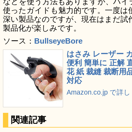
などを使う方法もありますが、ハイ
使ったガイドも魅力的です。一度は
深い製品なのですが、現在はまだ試
製品化が楽しみです。
ソース：
BullseyeBore
はさみ レーザー 
便利 簡単に 正解 
花 紙 裁縫 裁断用
対応
Amazon.co.jp で
関連記事