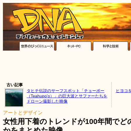
古い記事
タヒチ伝説のサーフスポット「チョーポー
ヒヨコ
（Teahupo'o）」の巨大波とサファーたちを
ドローン撮影した映像
アートとデザイン
女性用下着のトレンドが100年間で
かをまとめた映像