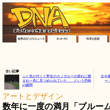
古い記事
ふと気が付くと野生のカンガルーの群れに囲
古今
まれ一斉に見つめられていた……という恐怖
ー」
の瞬間
アートとデザイン
数年に一度の満月「ブルー