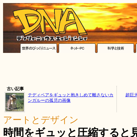
古い記事
テディベアをギュッと抱きしめて離さないカ
超巨
ンガルーの孤児の画像
アートとデザイン
時間をギュッと圧縮すると