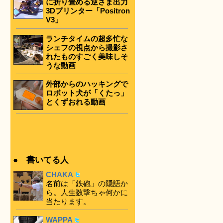
に折り畳める逆さま出力
3Dプリンター「Positron
V3」
ランチタイムの超多忙な
シェフの視点から撮影さ
れたものすごく美味しそ
うな動画
外部からのハッキングで
ロボット犬が「くたっ」
とくずおれる動画
● 書いてる人
CHAKA
名前は「鉄砲」の隠語か
ら。人生数撃ちゃ何かに
当たります。
WAPPA