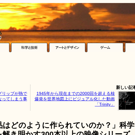
新しい記
グリップが熱で
1945年から現在までの2000回を超える核
なってしまう事
爆発を世界地図上にビジュアル化した動画
「Trinity」
品はどのように作られていのか？」科学
解き明かす300本以上の映像シリーズ