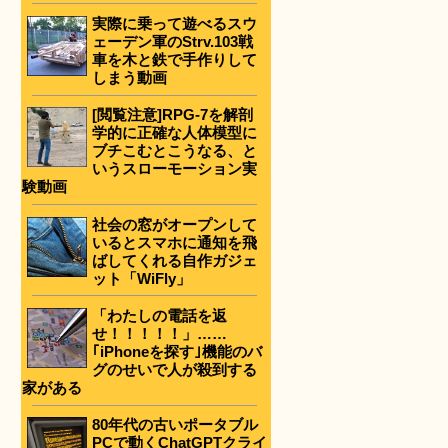
実際に乗って遊べるスウ
ェーデン軍のStrv.103戦
車を木と鉄で手作りして
しまう動画
[閲覧注意]RPG-7を解剖
学的に正確な人体模型に
ブチこむとこうなる、と
いうスローモーション実
験動画
社会の窓がオープンして
いるとスマホに通知を飛
ばしてくれる自作ガジェ
ット「WiFly」
「わたしの電話を返
せ！！！！！」……
｢iPhoneを探す｣機能のバ
グのせいで人が殺到する
家がある
80年代の古いポータブル
PCで動くChatGPTクライ