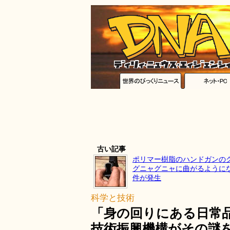
古い記事
ポリマー樹脂のハンドガンの
グニャグニャに曲がるように
件が発生
科学と技術
「身の回りにある日常
技術振興機構がその謎を