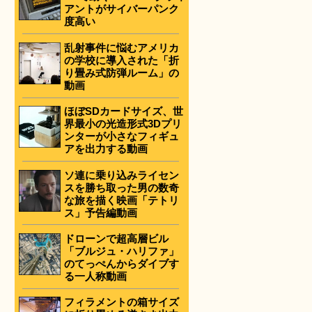
アントがサイバーパンク
度高い
乱射事件に悩むアメリカ
の学校に導入された「折
り畳み式防弾ルーム」の
動画
ほぼSDカードサイズ、世
界最小の光造形式3Dプリ
ンターが小さなフィギュ
アを出力する動画
ソ連に乗り込みライセン
スを勝ち取った男の数奇
な旅を描く映画「テトリ
ス」予告編動画
ドローンで超高層ビル
「ブルジュ・ハリファ」
のてっぺんからダイブす
る一人称動画
フィラメントの箱サイズ