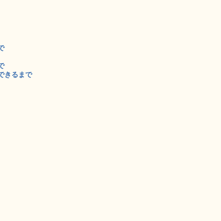
で
で
できるまで