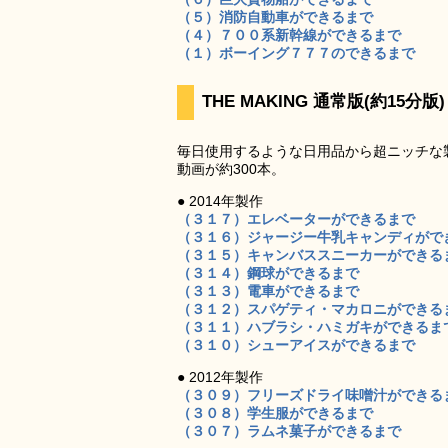
（５）消防自動車ができるまで
（４）７００系新幹線ができるまで
（１）ボーイング７７７のできるまで
THE MAKING 通常版(約15分版)
毎日使用するような日用品から超ニッチな
動画が約300本。
● 2014年製作
（３１７）エレベーターができるまで
（３１６）ジャージー牛乳キャンディがで
（３１５）キャンバススニーカーができる
（３１４）鋼球ができるまで
（３１３）電車ができるまで
（３１２）スパゲティ・マカロニができる
（３１１）ハブラシ・ハミガキができるま
（３１０）シューアイスができるまで
● 2012年製作
（３０９）フリーズドライ味噌汁ができる
（３０８）学生服ができるまで
（３０７）ラムネ菓子ができるまで