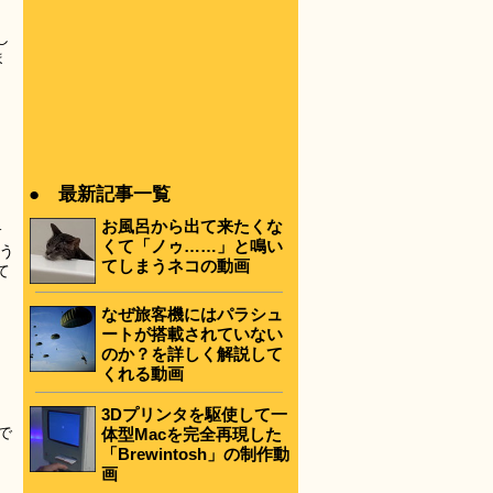
し
ま
● 最新記事一覧
お風呂から出て来たくな
サ
くて「ノゥ……」と鳴い
う
てしまうネコの動画
て
なぜ旅客機にはパラシュ
。
ートが搭載されていない
のか？を詳しく解説して
くれる動画
3Dプリンタを駆使して一
で
体型Macを完全再現した
「Brewintosh」の制作動
画