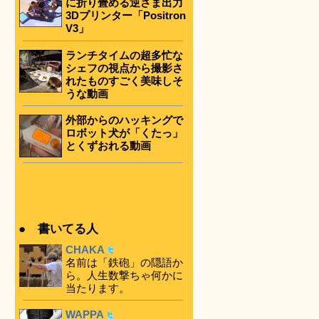
に折り畳める逆さま出力
3Dプリンター「Positron
V3」
ランチタイムの超多忙な
シェフの視点から撮影さ
れたものすごく美味しそ
うな動画
外部からのハッキングで
ロボット犬が「くたっ」
とくずおれる動画
● 書いてる人
CHAKA
名前は「鉄砲」の隠語か
ら。人生数撃ちゃ何かに
当たります。
WAPPA