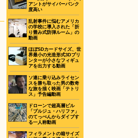
アントがサイバーパンク
度高い
乱射事件に悩むアメリカ
の学校に導入された「折
り畳み式防弾ルーム」の
動画
ほぼSDカードサイズ、世
界最小の光造形式3Dプリ
ンターが小さなフィギュ
アを出力する動画
ソ連に乗り込みライセン
スを勝ち取った男の数奇
な旅を描く映画「テトリ
ス」予告編動画
ドローンで超高層ビル
「ブルジュ・ハリファ」
のてっぺんからダイブす
る一人称動画
フィラメントの箱サイズ