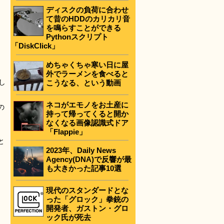
ディスクの負荷に合わせ
て昔のHDDのカリカリ音
を鳴らすことができる
Pythonスクリプト
「DiskClick」
めちゃくちゃ寒い日に屋
外でラーメンを食べると
し
こうなる、という動画
ネコがエモノをお土産に
の
持って帰ってくると開か
なくなる画像認識式ドア
「Flappie」
と
2023年、Daily News
Agency(DNA)で反響が最
も大きかった記事10選
現代のスタンダードとな
った「グロック」拳銃の
開発者、ガストン・グロ
ック氏が死去