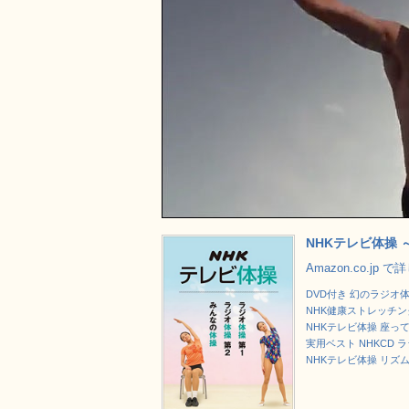
NHKテレビ体操 ～
Amazon.co.jp 
DVD付き 幻のラジオ
NHK健康ストレッチング 
NHKテレビ体操 座って
実用ベスト NHKCD 
NHKテレビ体操 リズム体