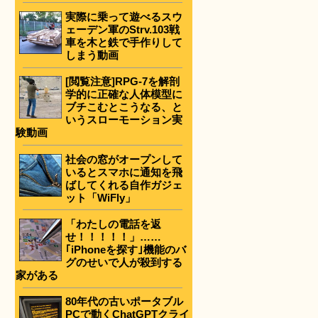
実際に乗って遊べるスウ
ェーデン軍のStrv.103戦
車を木と鉄で手作りして
しまう動画
[閲覧注意]RPG-7を解剖
学的に正確な人体模型に
ブチこむとこうなる、と
いうスローモーション実
験動画
社会の窓がオープンして
いるとスマホに通知を飛
ばしてくれる自作ガジェ
ット「WiFly」
「わたしの電話を返
せ！！！！！」……
｢iPhoneを探す｣機能のバ
グのせいで人が殺到する
家がある
80年代の古いポータブル
PCで動くChatGPTクライ