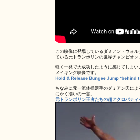
この映像に登場しているダミアン・ウォルター
ている元トランポリンの世界チャンピオン
軽く一発で大成功したように感じてしまい
メイキング映像です。
Hold & Release Bungee Jump *behind t
ちなみに元一流体操選手のダミアン氏によ
にかく凄いの一言。
元トランポリン王者たちの超アクロバティ