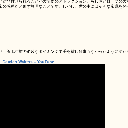
と結び付けられることが大前提のアトラクション。もし体とロープの大
常の感覚だとまず無理なことです。しかし、世の中にはそんな常識を軽
り、着地寸前の絶妙なタイミングで手を離し何事もなかったようにすた
| Damien Walters – YouTube