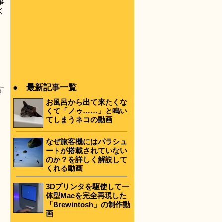
事
く
● 最新記事一覧
す
お風呂から出て来たくな
くて「ノゥ……」と鳴い
てしまうネコの動画
なぜ旅客機にはパラシュ
ートが搭載されていない
のか？を詳しく解説して
くれる動画
3Dプリンタを駆使して一
体型Macを完全再現した
「Brewintosh」の制作動
画