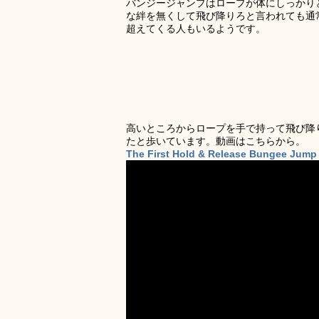
バンジージャンプはロープが体にしっかり
な絆を無くして飛び降りろと言われても通
超えてくる人もいるようです。
高いところからロープを手で持って飛び降
たと歩いています。動画はこちらから。
The First Hold & Release Bungee Jump 