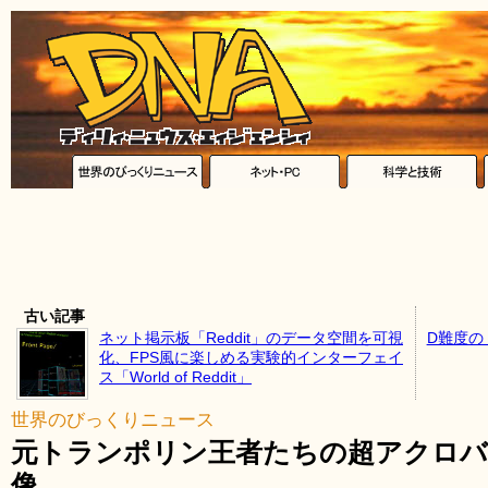
古い記事
ネット掲示板「Reddit」のデータ空間を可視
D難度の
化、FPS風に楽しめる実験的インターフェイ
ス「World of Reddit」
世界のびっくりニュース
元トランポリン王者たちの超アクロ
像