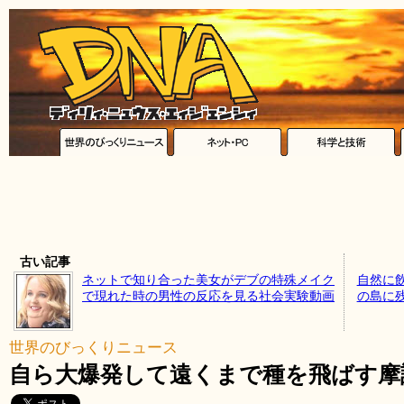
古い記事
ネットで知り合った美女がデブの特殊メイク
自然に
で現れた時の男性の反応を見る社会実験動画
の島に
世界のびっくりニュース
自ら大爆発して遠くまで種を飛ばす摩