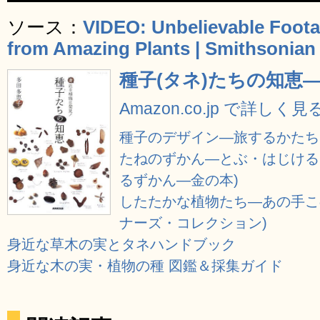
ソース：
VIDEO: Unbelievable Foota
from Amazing Plants | Smithsonian
種子(タネ)たちの知恵
Amazon.co.jp で詳しく見
種子のデザイン―旅するかたち (LI
たねのずかん―とぶ・はじける
るずかん―金の本)
したたかな植物たち―あの手この
ナーズ・コレクション)
身近な草木の実とタネハンドブック
身近な木の実・植物の種 図鑑＆採集ガイド