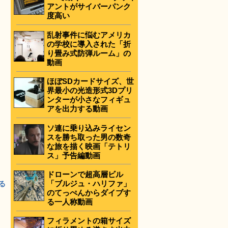
アントがサイバーパンク
度高い
乱射事件に悩むアメリカ
の学校に導入された「折
り畳み式防弾ルーム」の
動画
ほぼSDカードサイズ、世
界最小の光造形式3Dプリ
ンターが小さなフィギュ
アを出力する動画
ソ連に乗り込みライセン
スを勝ち取った男の数奇
な旅を描く映画「テトリ
ス」予告編動画
ドローンで超高層ビル
「ブルジュ・ハリファ」
る
のてっぺんからダイブす
る一人称動画
フィラメントの箱サイズ