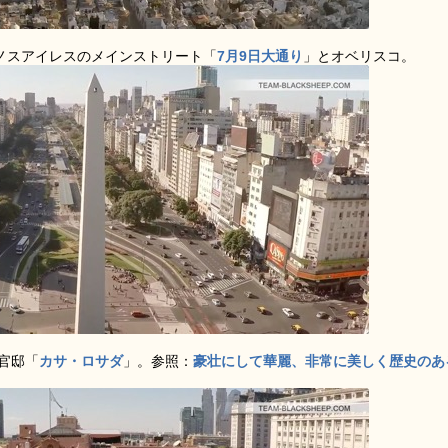
エノスアイレスのメインストリート「
7月9日大通り
」とオベリスコ。
官邸「
カサ・ロサダ
」。参照：
豪壮にして華麗、非常に美しく歴史のあ