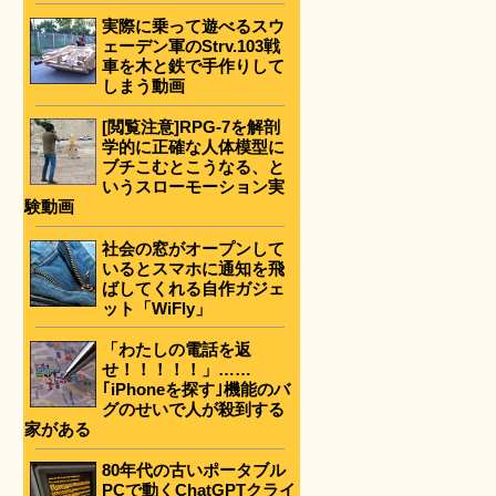
実際に乗って遊べるスウ
ェーデン軍のStrv.103戦
車を木と鉄で手作りして
しまう動画
[閲覧注意]RPG-7を解剖
学的に正確な人体模型に
ブチこむとこうなる、と
いうスローモーション実
験動画
社会の窓がオープンして
いるとスマホに通知を飛
ばしてくれる自作ガジェ
ット「WiFly」
「わたしの電話を返
せ！！！！！」……
｢iPhoneを探す｣機能のバ
グのせいで人が殺到する
家がある
80年代の古いポータブル
PCで動くChatGPTクライ