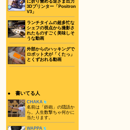
に折り畳める逆さま出力
3Dプリンター「Positron
V3」
ランチタイムの超多忙な
シェフの視点から撮影さ
れたものすごく美味しそ
うな動画
外部からのハッキングで
ロボット犬が「くたっ」
とくずおれる動画
● 書いてる人
CHAKA
名前は「鉄砲」の隠語か
ら。人生数撃ちゃ何かに
当たります。
WAPPA