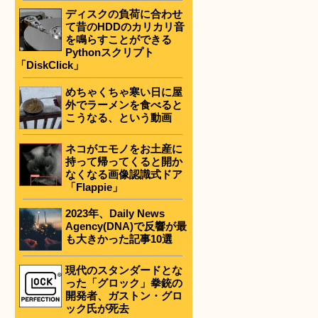
ディスクの負荷に合わせ
て昔のHDDのカリカリ音
を鳴らすことができる
Pythonスクリプト
「DiskClick」
めちゃくちゃ寒い日に屋
外でラーメンを食べると
こうなる、という動画
ネコがエモノをお土産に
持って帰ってくると開か
なくなる画像認識式ドア
「Flappie」
2023年、Daily News
Agency(DNA)で反響が最
も大きかった記事10選
現代のスタンダードとな
った「グロック」拳銃の
開発者、ガストン・グロ
ック氏が死去