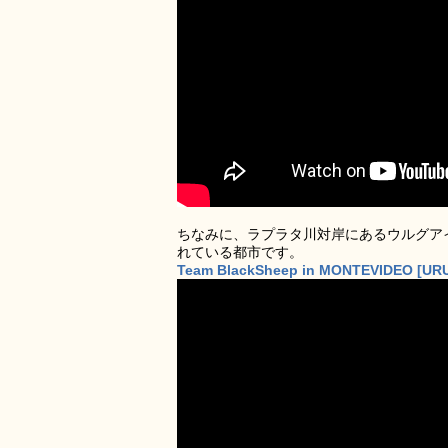
ちなみに、ラプラタ川対岸にあるウルグア
れている都市です。
Team BlackSheep in MONTEVIDEO [UR