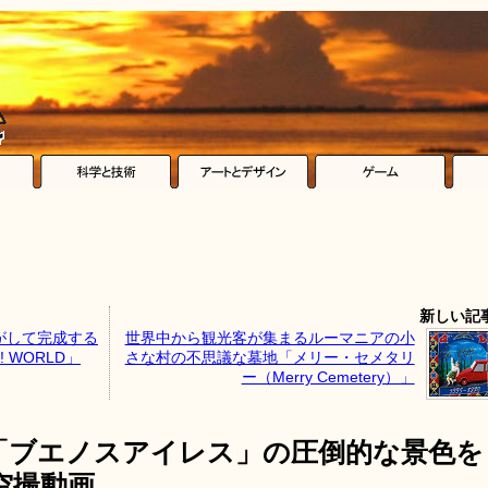
新しい記
がして完成する
世界中から観光客が集まるルーマニアの小
 WORLD」
さな村の不思議な墓地「メリー・セメタリ
ー（Merry Cemetery）」
「ブエノスアイレス」の圧倒的な景色を
空撮動画